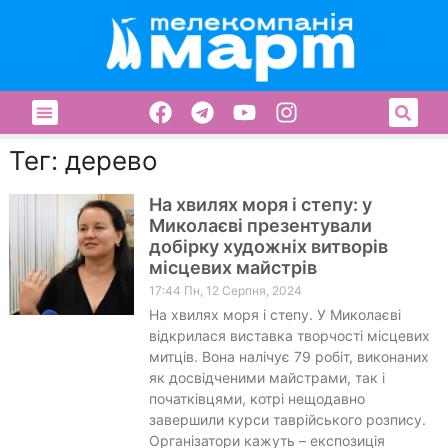
Тег: дерево
На хвилях моря і степу: у
Миколаєві презентували
добірку художніх витворів
місцевих майстрів
17:44 Пн, 12 Серпня, 2024
На хвилях моря і степу. У Миколаєві
відкрилася виставка творчості місцевих
митців. Вона налічує 79 робіт, виконаних
як досвідченими майстрами, так і
початківцями, котрі нещодавно
завершили курси таврійського розпису.
Організатори кажуть – експозиція