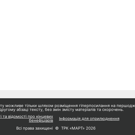
айту можливе тільки шляхом розміщення гіперпосилання на першод
другому абзаці тексту, без змін змісту матеріалів та скорочень.
і та відомості про кінцевих
Інформація для оприлюднення
бенефіціарів
Всі права захищені © ТРК «МАРТ» 2026