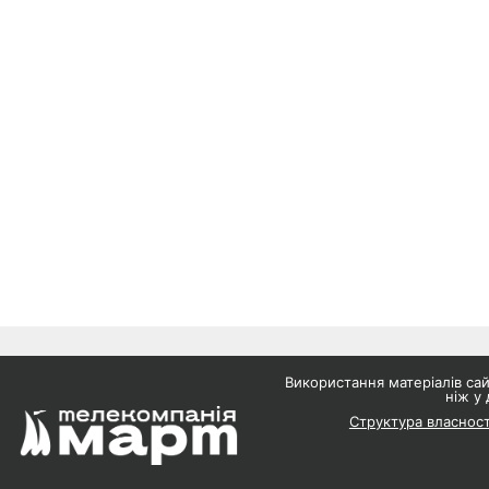
Використання матеріалів с
ніж у 
Структура власност