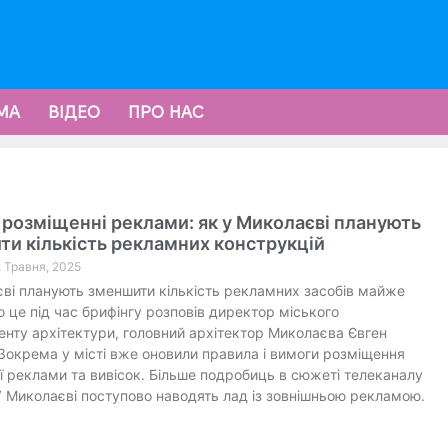
МА
ВІДЕО
ПРО НАС
 розміщенні реклами: як у Миколаєві планують
и кількість рекламних конструкцій
2 Травня, 2025
ві планують зменшити кількість рекламних засобів майже
ро це під час брифінгу розповів директор міського
нту архітектури, головний архітектор Миколаєва Євген
Зокрема у місті вже оновили правила і вимоги розміщення
ї реклами та вивісок. Більше подробиць в сюжеті телеканалу
 Миколаєві поступово наводять лад із зовнішньою рекламою.