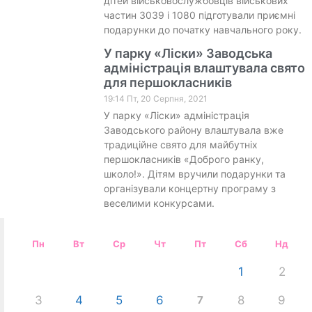
дітей військовослужбовців військових
частин 3039 і 1080 підготували приємні
подарунки до початку навчального року.
У парку «Ліски» Заводська
адміністрація влаштувала свято
для першокласників
19:14 Пт, 20 Серпня, 2021
У парку «Ліски» адміністрація
Заводського району влаштувала вже
традиційне свято для майбутніх
першокласників «Доброго ранку,
школо!». Дітям вручили подарунки та
організували концертну програму з
веселими конкурсами.
Пн
Вт
Ср
Чт
Пт
Сб
Нд
1
2
3
4
5
6
7
8
9