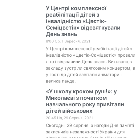
У Центрі комплексної
реабілітації дітей з
інвалідністю «Цвєтік-
Сєміцвєтік» відсвяткували
День знань
8:00 Ср, 1 Вересня, 2021
У Центрі комплексної реабілітації дітей з
інвалідністю «Цвєтік-Сєміцвєтік» провели
літо і відзначили День знань. Вихованців
закладу зустріли святковим концертом, а
у гості до дітей завітали аніматори і
велика панда.
«У школу кроком руш!»: у
Миколаєві з початком
навчального року привітали
дітей військових
20:45 Нд, 29 Серпня, 2021
Сьогодні, 29 серпня, з нагоди Дня пам’яті
захисників незалежності України для