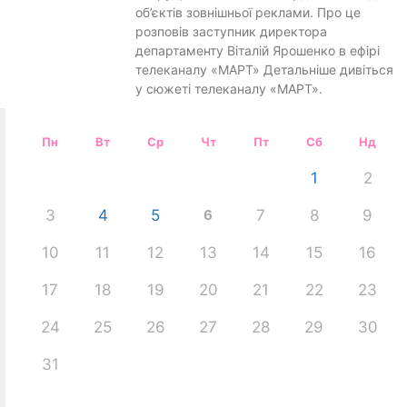
об’єктів зовнішньої реклами. Про це
розповів заступник директора
департаменту Віталій Ярошенко в ефірі
телеканалу «МАРТ» Детальніше дивіться
у сюжеті телеканалу «МАРТ».
Пн
Вт
Ср
Чт
Пт
Сб
Нд
1
2
3
4
5
6
7
8
9
10
11
12
13
14
15
16
17
18
19
20
21
22
23
24
25
26
27
28
29
30
31