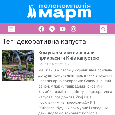
Тег: декоративна капуста
Комунальники вирішили
прикрасити Київ капустою
22:36 Вт, 6 Жовтня, 2020
Мешканцям столиці України ідея припала
до душі. Комунальні працівники вирішили
неординарно прикрасити Солом’янський
район: у парку “Відрадний” оновили
клумби, і замість квітів тут – декоративна
капуста, повідомляє Znaj.Ua з
посиланням на прес-службу КП
“Київзеленбуд”. “У похмурий і холодний
день додаємо яскравих кольорів