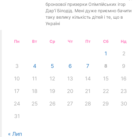
бронзової призерки Олімпійських ігор
Дар’ї Білодід. Мені дуже приємно бачити
таку велику кількість дітей і те, що в
Україні
Пн
Вт
Ср
Чт
Пт
Сб
Нд
1
2
3
4
5
6
7
8
9
10
11
12
13
14
15
16
17
18
19
20
21
22
23
24
25
26
27
28
29
30
31
« Лип