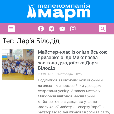
Тег: Дар’я Білодід
Майстер-клас із олімпійською
призеркою: до Миколаєва
завітала дзюдоїстка Дар’я
Білодід
19:39 Пн, 10 Листопада, 2025
Поділитися з миколаївськими юними
дзюдоїстами професійним досвідом і
секретами успіху. З такою метою у
Миколаєві відбувся масштабний
майстер-клас із дзюдо за участю
Заслуженої майстрині спорту України,
багаторазової чемпіонки Європи та світу,