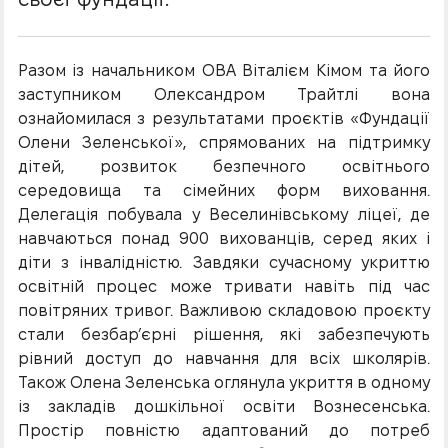
Разом із начальником ОВА Віталієм Кімом та його
заступником Олександром Трайтлі вона
ознайомилася з результатами проєктів «Фундації
Олени Зеленської», спрямованих на підтримку
дітей, розвиток безпечного освітнього
середовища та сімейних форм виховання.
Делегація побувала у Веселинівському ліцеї, де
навчаються понад 900 вихованців, серед яких і
діти з інвалідністю. Завдяки сучасному укриттю
освітній процес може тривати навіть під час
повітряних тривог. Важливою складовою проєкту
стали безбар’єрні рішення, які забезпечують
рівний доступ до навчання для всіх школярів.
Також Олена Зеленська оглянула укриття в одному
із закладів дошкільної освіти Вознесенська.
Простір повністю адаптований до потреб