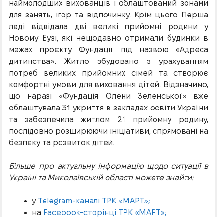
наймолодших вихованців і облаштований зонами
для занять, ігор та відпочинку. Крім цього Перша
леді відвідала дві великі прийомні родини у
Новому Бузі, які нещодавно отримали будинки в
межах проєкту Фундації під назвою «Адреса
дитинства». Житло збудовано з урахуванням
потреб великих прийомних сімей та створює
комфортні умови для виховання дітей. Відзначимо,
що наразі «Фундація Олени Зеленської» вже
облаштувала 31 укриття в закладах освіти України
та забезпечила житлом 21 прийомну родину,
послідовно розширюючи ініціативи, спрямовані на
безпеку та розвиток дітей.
Більше про актуальну інформацію щодо ситуації в
Україні та Миколаївській області можете знайти:
у
Telegram-каналі ТРК «МАРТ»;
на
Facebook-сторінці ТРК «МАРТ»;