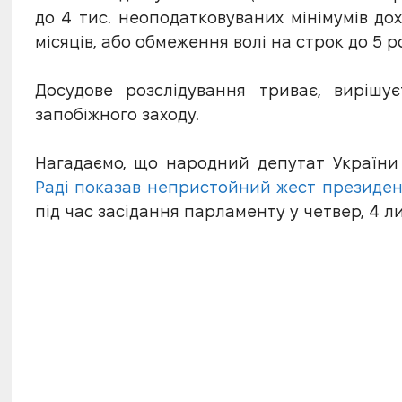
до 4 тис. неоподатковуваних мінімумів до
місяців, або обмеження волі на строк до 5 ро
Досудове розслідування триває, вирішу
запобіжного заходу.
Нагадаємо, що народний депутат Україн
Раді показав непристойний жест президе
під час засідання парламенту у четвер, 4 л