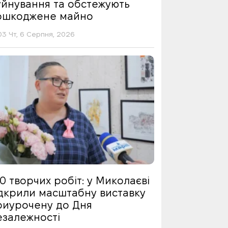
уйнування та обстежують
ошкоджене майно
03 Чт, 6 Серпня, 2026
0 творчих робіт: у Миколаєві
ідкрили масштабну виставку
риурочену до Дня
езалежності