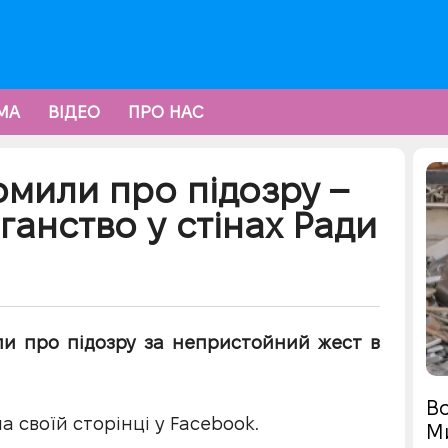
МА
ВІДЕО
ПРО НАС
мили про підозру –
ганство у стінах Ради
ли про підозру за непристойний жест в
Во
на своїй сторінці у Facebook.
М