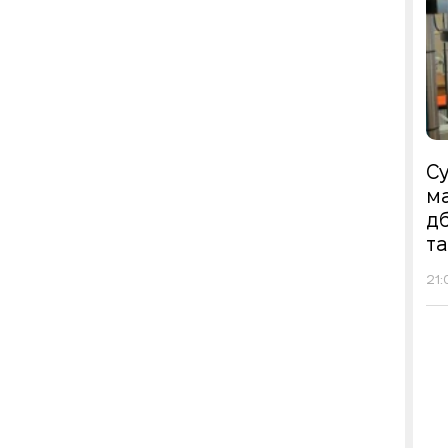
Су
ма
д
т
21: