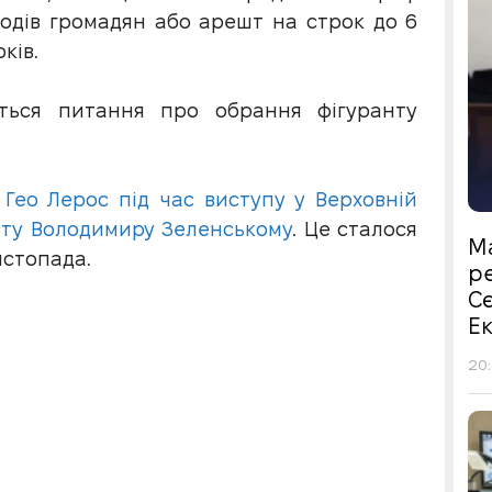
ходів громадян або арешт на строк до 6
ків.
ється питання про обрання фігуранту
и
Гео Лерос під час виступу у Верховній
нту Володимиру Зеленському
. Це сталося
М
истопада.
р
С
Е
20: