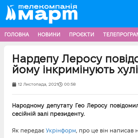
ГОЛОВНА
НОВИНИ
ПРОЄКТИ
ТЕЛЕПРОГРА
Нардепу Леросу повідо
йому інкримінують хулі
12 Листопада, 2021
00:58
Народному депутату Гео Леросу повідоми
сесійній залі президенту.
Як передає
Укрінформ
, про це він написав 