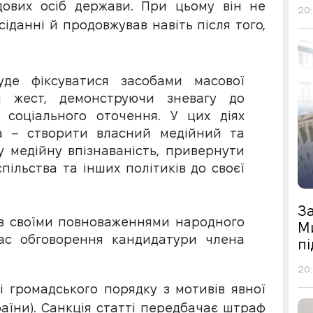
ових осіб держави. При цьому він не
20:
іданні й продовжував навіть після того,
де фіксуватися засобами масової
й жест, демонструючи зневагу до
соціального оточення. У цих діях
а – створити власний медійний та
 медійну впізнаваність, привернути
спільства та інших політиків до своєї
З
в своїми повноваженнями народного
М
ас обговорення кандидатури члена
п
20:
 громадського порядку з мотивів явної
країни). Санкція статті передбачає штраф