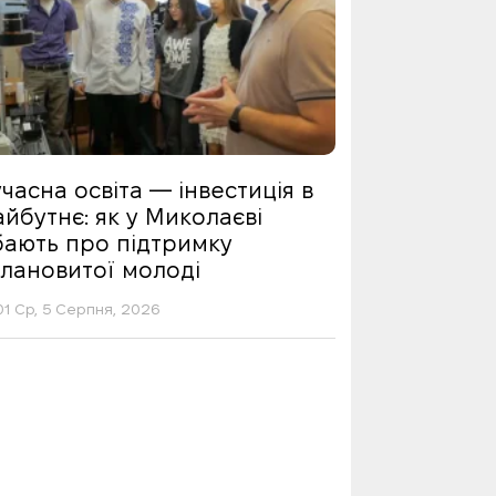
часна освіта — інвестиція в
йбутнє: як у Миколаєві
бають про підтримку
алановитої молоді
01 Ср, 5 Серпня, 2026