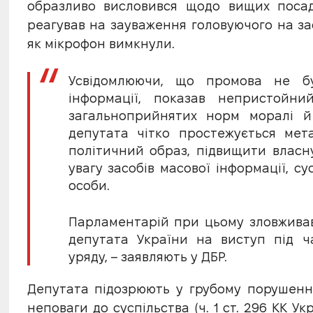
образливо висловився щодо вищих посад
реагував на зауваження головуючого на зас
як мікрофон вимкнули.
Усвідомлюючи, що промова не бу
інформації, показав непристойни
загальноприйнятих норм моралі й 
депутата чітко простежується мет
політичний образ, підвищити власну
увагу засобів масової інформації, су
особи.
Парламентарій при цьому зловжива
депутата України на виступ під ч
уряду, – заявляють у ДБР.
Депутата підозрюють у грубому порушенні
неповаги до суспільства (ч. 1 ст. 296 КК У