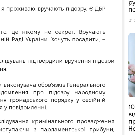
р
 я проживаю, вручають підозру. Є ДБР
п
21:
о, це нікому не секрет. Вручають
ній Раді України. Хочуть посадити, –
слідувань підтвердили вручення підозри
ня.
м виконувача обов’язків Генерального
ідомлення про підозру народному
ня громадського порядку у сесійній
10
я у повідомленні.
в
п
зслідування кримінального провадження
Н
иступаючи з парламентської трибуни,