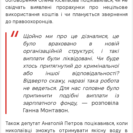
обговорення Олена Кісельова поцікавилася, чи не
свідчать виявлені прорахунки про нецільове
використання коштів і чи планується звернення
до правоохоронців.
Щойно ми про це дізналися, це
було враховано в новій
організаційній структурі, і такі
виплати були ліквідовані. Чи буде
хтось притягнутий до кримінальної
або іншої відповідальності?
Відверто скажу, наразі така робота
не ведеться. Для нас головне було
припинити подібні виплати із
зарплатного фонду,
— розповіла
Ганна Монтавон.
Також депутат Анатолій Петров поцікавився, коли
миколаївці зможуть отримувати якісну воду в