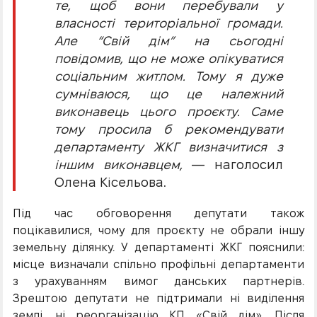
те, щоб вони перебували у
власності територіальної громади.
Але “Свій дім” на сьогодні
повідомив, що не може опікуватися
соціальним житлом. Тому я дуже
сумніваюся, що це належний
виконавець цього проєкту. Саме
тому просила б рекомендувати
департаменту ЖКГ визначитися з
іншим виконавцем,
— наголосил
Олена Кісельова.
Під час обговорення депутати також
поцікавилися, чому для проєкту не обрали іншу
земельну ділянку. У департаменті ЖКГ пояснили:
місце визначали спільно профільні департаменти
з урахуванням вимог данських партнерів.
Зрештою депутати не підтримали ні виділення
землі, ні реорганізацію КП «Свій дім». Після