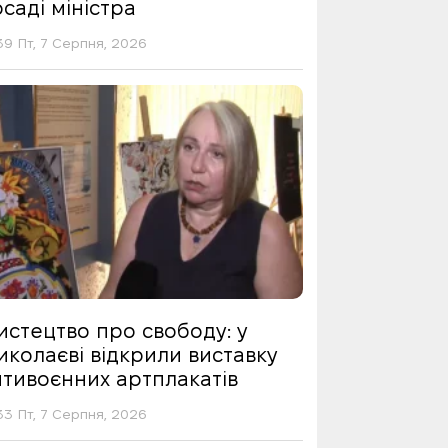
саді міністра
39 Пт, 7 Серпня, 2026
истецтво про свободу: у
иколаєві відкрили виставку
нтивоєнних артплакатів
33 Пт, 7 Серпня, 2026