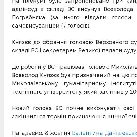
На пленумі було запропоновано три кан
адмінсуд в складі ВС висунув Всеволода
Погребняка (за нього віддали голоси 
самовисуванцем (7 голосів).
Князєв до обрання головою Верховного су
складі ВС і секретарем Великої палати суду
До роботи у ВС працював головою Миколаїв
Всеволод Князєв був призначений на цю пос
Миколаївському гуманітарному інститут
технічного університету, який закінчив у 200
Новий голова ВС почне виконувати свої 
закінчиться термін призначення чинної очі
Нагадаємо, 8 жовтня
Валентина Данішевська