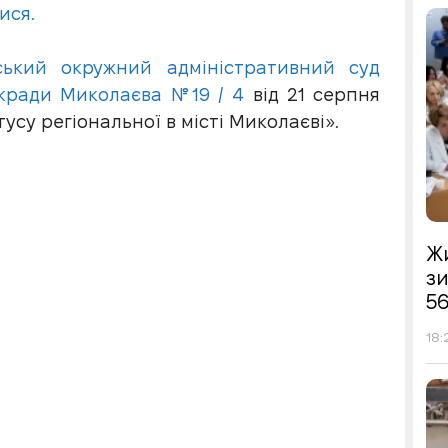
ися.
ський окружний адміністративний суд
ькради Миколаєва №19 / 4
від 21 серпня
усу регіональної в місті Миколаєві».
Жи
з
56
18: