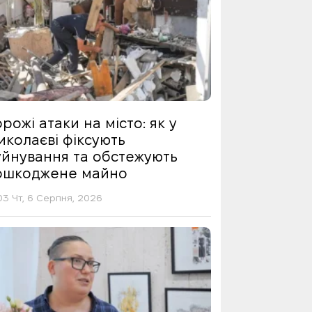
рожі атаки на місто: як у
иколаєві фіксують
уйнування та обстежують
ошкоджене майно
03 Чт, 6 Серпня, 2026