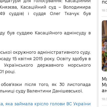
дидатури для голосування: Касаційний
по
 Князєва, Касаційний суд – Володимира
18:
49 суддів) і суддя Олег Ткачук був
ду був суддею Касаційного адмінсуду в
.
ської окружного адміністративного суду.
аду 15 квітня 2015 року. Освіту здобув в
і Українського державного морського
1 році.
М
М
обов’язки після того, як 30 листопада
а
льниці суду Валентини Данішевської.
18:
, яка займала крісло голови ВС України