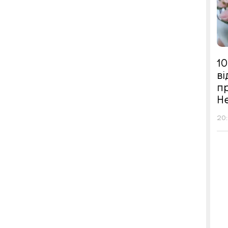
10
в
п
Н
20: