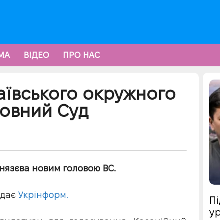
МА
ВІДЕО
ПРО НАС
аївського окружного
ховний Суд
нязєва новим головою ВС.
едає
Укрінформ.
Пі
ур