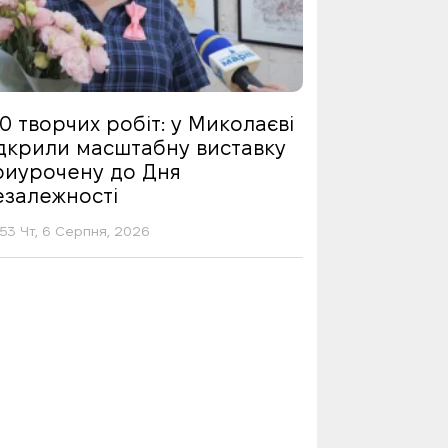
0 творчих робіт: у Миколаєві
ідкрили масштабну виставку
риурочену до Дня
езалежності
53 Чт, 6 Серпня, 2026