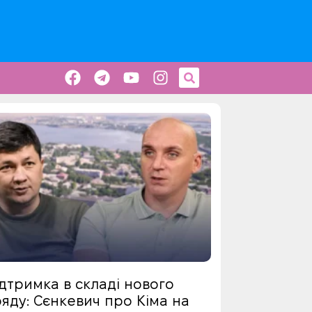
дтримка в складі нового
яду: Сєнкевич про Кіма на