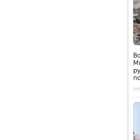
Во
М
р
п
21: