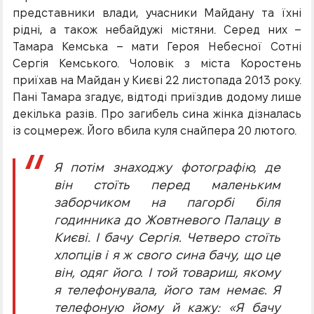
представники влади, учасники Майдану та їхні
рідні, а також небайдужі містяни. Серед них –
Тамара Кемська – мати Героя Небесної Сотні
Сергія Кемського. Чоловік з міста Коростень
приїхав на Майдан у Києві 22 листопада 2013 року.
Пані Тамара згадує, відтоді приїздив додому лише
декілька разів. Про загибель сина жінка дізналась
із соцмереж. Його вбила куля снайпера 20 лютого.
Я потім знаходжу фотографію, де
він стоїть перед маленьким
заборчиком на пагорбі біля
годинника до Жовтневого Палацу в
Києві. І бачу Сергія. Четверо стоїть
хлопців і я ж свого сина бачу, що це
він, одяг його. І той товариш, якому
я телефонувала, його там немає. Я
телефоную йому й кажу: «Я бачу