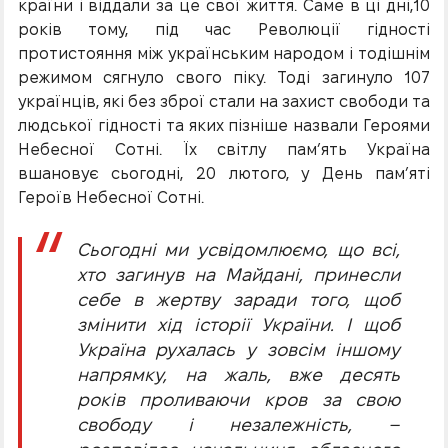
країни і віддали за це свої життя. Саме в ці дні,10
років тому, під час Революції гідності
протистояння між українським народом і тодішнім
режимом сягнуло свого піку. Тоді загинуло 107
українців, які без зброї стали на захист свободи та
людської гідності та яких пізніше назвали Героями
Небесної Сотні. Їх світлу пам’ять Україна
вшановує сьогодні, 20 лютого, у День пам’яті
Героїв Небесної Сотні.
Сьогодні ми усвідомлюємо, що всі,
хто загинув на Майдані, принесли
себе в жертву заради того, щоб
змінити хід історії України. І щоб
Україна рухалась у зовсім іншому
напрямку, на жаль, вже десять
років проливаючи кров за свою
свободу і незалежність, –