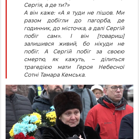
Сергія, а де ти?»
А він каже: «А я туди не пішов. Ми
разом добігли до пагорба, де
годинник, до місточка, а далі Сергій
побіг сам». І він [товариш]
залишився живий, бо нікуди не
побіг. А Сергій побіг за своєю
смертю, як кажуть, – ділиться
трагедією мати Героя Небесної
Сотні Тамара Кемська.