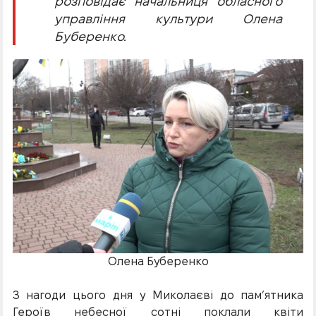
розповідає начальниця обласного
управління культури Олена
Буберенко.
Олена Буберенко
З нагоди цього дня у Миколаєві до пам’ятника
Героїв небесної сотні поклали квіти