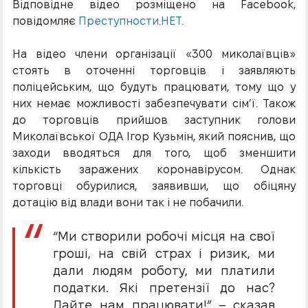
Відповідне відео розміщено на Facebook,
повідомляє
Преступности.НЕТ.
На відео члени організації «300 миколаївців»
стоять в оточенні торговців і заявляють
поліцейським, що будуть працювати, тому що у
них немає можливості забезпечувати сім’ї. Також
до торговців прийшов заступник голови
Миколаївської ОДА Ігор Кузьмін, який пояснив, що
заходи вводяться для того, щоб зменшити
кількість заражених коронавірусом. Однак
торговці обурилися, заявивши, що обіцяну
дотацію від влади вони так і не побачили.
“Ми створили робочі місця на свої
гроші, на свій страх і ризик, ми
дали людям роботу, ми платили
податки. Які претензії до нас?
Дайте нам працювати!” – сказав