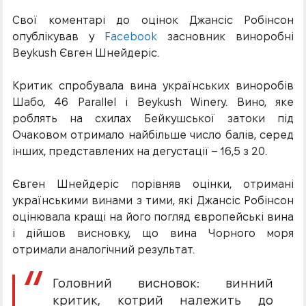
Свої коментарі до оцінок Джансіс Робінсон
опублікував у
Facebook
засновник виноробні
Beykush Євген Шнейдеріс.
Критик спробувала вина українських виноробів
Шабо, 46 Parallel і Beykush Winery. Вино, яке
роблять на схилах Бейкушської затоки під
Очаковом отримало найбільше число балів, серед
інших, представлених на дегустації – 16,5 з 20.
Євген Шнейдеріс порівняв оцінки, отримані
українськими винами з тими, які Джансіс Робінсон
оцінювала кращі на його погляд європейські вина
і дійшов висновку, що вина Чорного моря
отримали аналогічний результат.
Головний висновок: винний
критик, котрий належить до