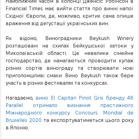
Найближчим часом в колонці Дженсіс Робінсон в
Financial Times має вийти стаття про винні напої
Східної Європи, де, можливо, критик сама опише
враження від дегустації українських вин.
Як відомо, Виноградники Beykush Winery
розташовані на схилах Бейкушської затоки у
Миколаївській області. Це невелике сімейне
господарство, де намагаються проводити купаж
різних сортів винограду та створювати нові
приголомшливі смаки. Вино Beykush також бере
участь в різних фестивалях та конкурсах.
Нагадаємо,
вино El Capitan Pinot Gris бренду 46
Parallel отримало визнання престижного
Міжнародного конкурсу Concours Mondial de
Bruxelles 2020
та експортуватиметься цього року
в Японію.