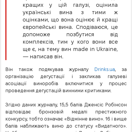
кращих у цій галузі, оцінила
українські вина з тими ж
оцінками, що вона оцінює й кращі
європейські вина. Сподіваюся, це
допоможе позбутися від
комплексів, тим у кого вони все
ще є, на тему вин made in Ukraine,
— написав він.
Він також подякував журналу
Drinks.ua
, за
організацію дегустації і закликав галузеві
асоціації виноробів включитися у процес
проведення дегустацій винними критиками.
Згідно даних журналу, 15,5 балів Дженсіс Робінсон
відповідає бронзовій медалі престижного
конкурсу, тобто означає «Відмінне вино». 16 і вище
балів наближають вино до статусу «Видатного».