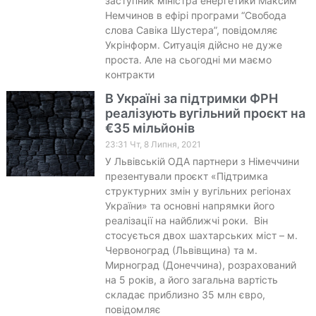
заступник міністра енергетики Максим
Немчинов в ефірі програми “Свобода
слова Савіка Шустера”, повідомляє
Укрінформ. Ситуація дійсно не дуже
проста. Але на сьогодні ми маємо
контракти
В Україні за підтримки ФРН
реалізують вугільний проєкт на
€35 мільйонів
23:31 Чт, 8 Липня, 2021
У Львівській ОДА партнери з Німеччини
презентували проєкт «Підтримка
структурних змін у вугільних регіонах
України» та основні напрямки його
реалізації на найближчі роки. Він
стосується двох шахтарських міст – м.
Червоноград (Львівщина) та м.
Мирноград (Донеччина), розрахований
на 5 років, а його загальна вартість
складає приблизно 35 млн євро,
повідомляє