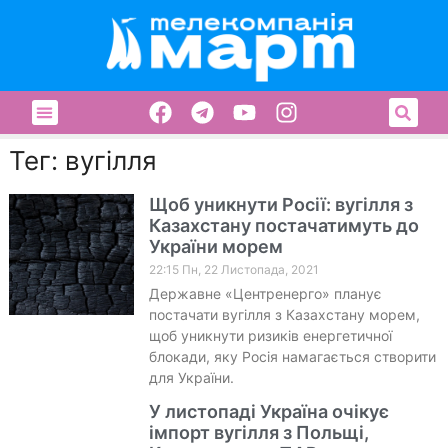
Тег: вугілля
Щоб уникнути Росії: вугілля з
Казахстану постачатимуть до
України морем
22:15 Пн, 22 Листопада, 2021
Державне «Центренерго» планує
постачати вугілля з Казахстану морем,
щоб уникнути ризиків енергетичної
блокади, яку Росія намагається створити
для України.
У листопаді Україна очікує
імпорт вугілля з Польщі,