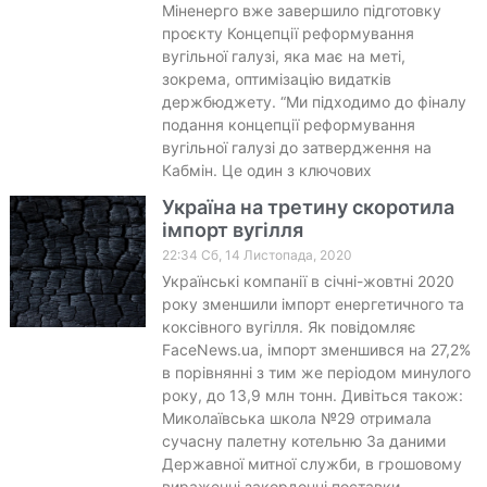
Міненерго вже завершило підготовку
проєкту Концепції реформування
вугільної галузі, яка має на меті,
зокрема, оптимізацію видатків
держбюджету. “Ми підходимо до фіналу
подання концепції реформування
вугільної галузі до затвердження на
Кабмін. Це один з ключових
Україна на третину скоротила
імпорт вугілля
22:34 Сб, 14 Листопада, 2020
Українські компанії в січні-жовтні 2020
року зменшили імпорт енергетичного та
коксівного вугілля. Як повідомляє
FaceNews.ua, імпорт зменшився на 27,2%
в порівнянні з тим же періодом минулого
року, до 13,9 млн тонн. Дивіться також:
Миколаївська школа №29 отримала
сучасну палетну котельню За даними
Державної митної служби, в грошовому
вираженні закордонні поставки