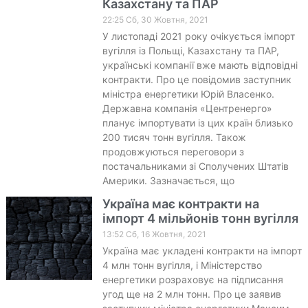
Казахстану та ПАР
22:25 Сб, 30 Жовтня, 2021
У листопаді 2021 року очікується імпорт
вугілля із Польщі, Казахстану та ПАР,
українські компанії вже мають відповідні
контракти. Про це повідомив заступник
міністра енергетики Юрій Власенко.
Державна компанія «Центренерго»
планує імпортувати із цих країн близько
200 тисяч тонн вугілля. Також
продовжуються переговори з
постачальниками зі Сполучених Штатів
Америки. Зазначається, що
Україна має контракти на
імпорт 4 мільйонів тонн вугілля
13:52 Сб, 16 Жовтня, 2021
Україна має укладені контракти на імпорт
4 млн тонн вугілля, і Міністерство
енергетики розраховує на підписання
угод ще на 2 млн тонн. Про це заявив