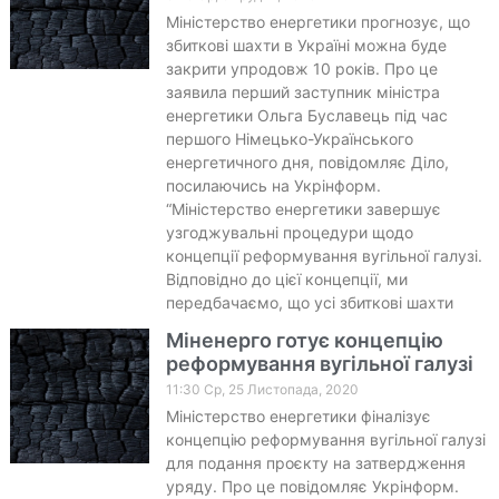
Міністерство енергетики прогнозує, що
збиткові шахти в Україні можна буде
закрити упродовж 10 років. Про це
заявила перший заступник міністра
енергетики Ольга Буславець під час
першого Німецько-Українського
енергетичного дня, повідомляє Діло,
посилаючись на Укрінформ.
“Міністерство енергетики завершує
узгоджувальні процедури щодо
концепції реформування вугільної галузі.
Відповідно до цієї концепції, ми
передбачаємо, що усі збиткові шахти
Міненерго готує концепцію
реформування вугільної галузі
11:30 Ср, 25 Листопада, 2020
Міністерство енергетики фіналізує
концепцію реформування вугільної галузі
для подання проєкту на затвердження
уряду. Про це повідомляє Укрінформ.