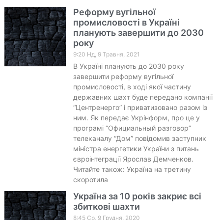
Реформу вугільної
промисловості в Україні
планують завершити до 2030
року
9:20 Нд, 9 Травня, 2021
В Україні планують до 2030 року
завершити реформу вугільної
промисловості, в ході якої частину
державних шахт буде передано компанії
“Центренерго” і приватизовано разом із
ним. Як передає Укрінформ, про це у
програмі “Официальный разговор”
телеканалу “Дом” повідомив заступник
міністра енергетики України з питань
євроінтеграції Ярослав Демченков.
Читайте також: Україна на третину
скоротила
Україна за 10 років закриє всі
збиткові шахти
8:45 Ср, 9 Грудня, 2020