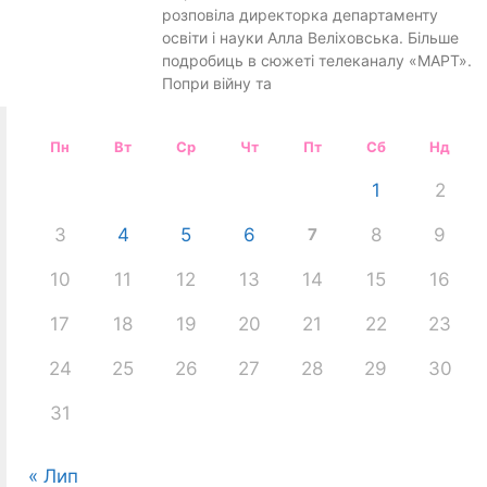
розповіла директорка департаменту
освіти і науки Алла Веліховська. Більше
подробиць в сюжеті телеканалу «МАРТ».
Попри війну та
Пн
Вт
Ср
Чт
Пт
Сб
Нд
1
2
3
4
5
6
7
8
9
10
11
12
13
14
15
16
17
18
19
20
21
22
23
24
25
26
27
28
29
30
31
« Лип