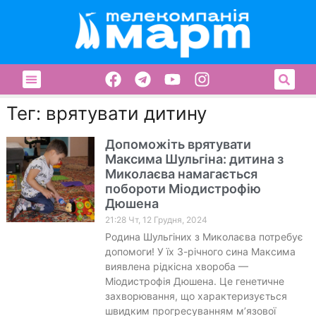
Тег: врятувати дитину
Допоможіть врятувати
Максима Шульгіна: дитина з
Миколаєва намагається
побороти Міодистрофію
Дюшена
21:28 Чт, 12 Грудня, 2024
Родина Шульгіних з Миколаєва потребує
допомоги! У їх 3-річного сина Максима
виявлена рідкісна хвороба —
Міодистрофія Дюшена. Це генетичне
захворювання, що характеризується
швидким прогресуванням м’язової