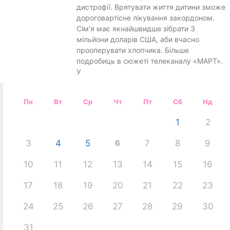
дистрофії. Врятувати життя дитини зможе
дороговартісне лікування закордоном.
Сім’я має якнайшвидше зібрати 3
мільйони доларів США, аби вчасно
прооперувати хлопчика. Більше
подробиць в сюжеті телеканалу «МАРТ».
У
Пн
Вт
Ср
Чт
Пт
Сб
Нд
1
2
3
4
5
6
7
8
9
10
11
12
13
14
15
16
17
18
19
20
21
22
23
24
25
26
27
28
29
30
31