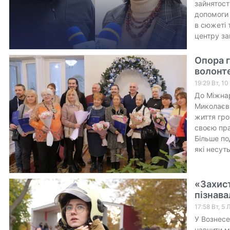
зайнятост
допомоги 
в сюжеті 
центру за
Опора г
волонт
19:29 Вт, 1
До Міжнар
Миколаєві
життя гро
своєю пра
Більше по
які несут
«Захист
пізнава
17:58 Вт, 5
У Вознесе
навчити м