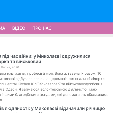
МА
ВІДЕО
ПРО НАС
 під час війни: у Миколаєві одружилися
рка та військовий
4 Липня, 2026
ила їхнє життя, професії й мрії. Вона ж і звела їх разом. 10
иколаєві відбулася весільна церемонія регіональної лідерки
ld Central Kitchen Юлії Коновалової та військовослужбовця
я з Одеси. Я займаюся волонтерською діяльністю і маю
з іншими благодійними фондами, які допомагають військовим.
а
ів людяності: у Миколаєві відзначили річницю