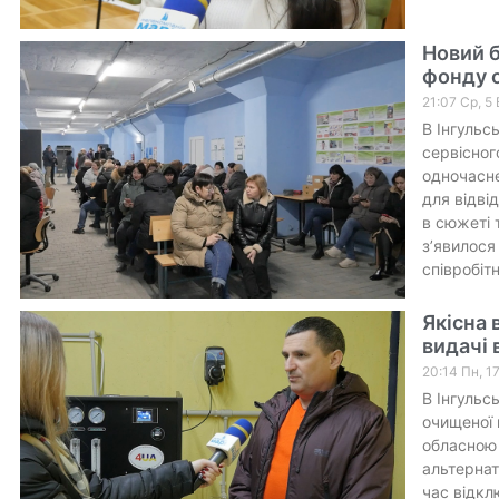
Новий б
фонду 
21:07 Ср, 5
В Інгульс
сервісног
одночасне
для відві
в сюжеті 
з’явилося
співробіт
Якісна 
видачі 
20:14 Пн, 1
В Інгульс
очищеної 
обласною 
альтернат
час відкл