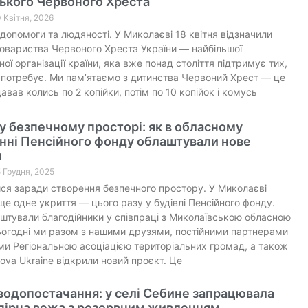
ького Червоного Хреста
0 Квітня, 2026
 допомоги та людяності. У Миколаєві 18 квітня відзначили
овариства Червоного Хреста України — найбільшої
ної організації країни, яка вже понад століття підтримує тих,
 потребує. Ми пам’ятаємо з дитинства Червоний Хрест — це
авав колись по 2 копійки, потім по 10 копійок і комусь
у безпечному просторі: як в обласному
нні Пенсійного фонду облаштували нове
я
5 Грудня, 2025
ся заради створення безпечного простору. У Миколаєві
ще одне укриття — цього разу у будівлі Пенсійного фонду.
штували благодійники у співпраці з Миколаївською обласною
огодні ми разом з нашими друзями, постійними партнерами
ми Регіональною асоціацією територіальних громад, а також
va Ukraine відкрили новий проєкт. Це
водопостачання: у селі Себине запрацювала
пірна вежа з резервним живленням