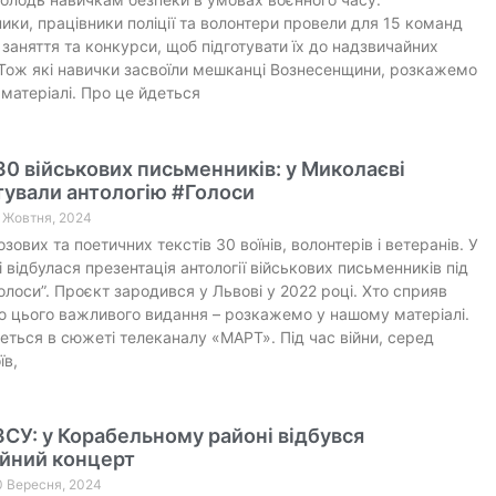
ики, працівники поліції та волонтери провели для 15 команд
 заняття та конкурси, щоб підготувати їх до надзвичайних
 Тож які навички засвоїли мешканці Вознесенщини, розкажемо
матеріалі. Про це йдеться
30 військових письменників: у Миколаєві
тували антологію #Голоси
1 Жовтня, 2024
зових та поетичних текстів 30 воїнів, волонтерів і ветеранів. У
 відбулася презентація антології військових письменників під
олоси”. Проєкт зародився у Львові у 2022 році. Хто сприяв
 цього важливого видання – розкажемо у нашому матеріалі.
еться в сюжеті телеканалу «МАРТ». Під час війни, серед
їв,
ЗСУ: у Корабельному районі відбувся
ійний концерт
0 Вересня, 2024