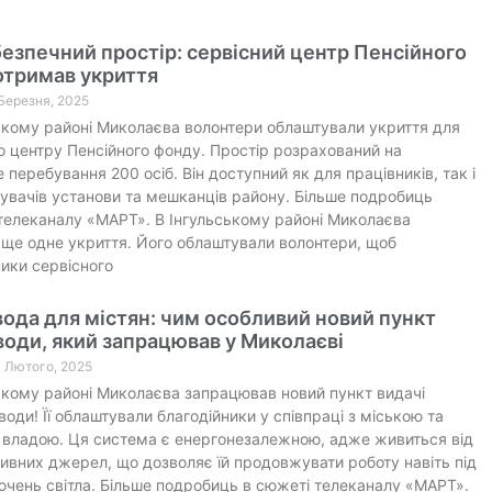
езпечний простір: сервісний центр Пенсійного
отримав укриття
 Березня, 2025
ькому районі Миколаєва волонтери облаштували укриття для
о центру Пенсійного фонду. Простір розрахований на
 перебування 200 осіб. Він доступний як для працівників, так і
дувачів установи та мешканців району. Більше подробиць
телеканалу «МАРТ». В Інгульському районі Миколаєва
 ще одне укриття. Його облаштували волонтери, щоб
ники сервісного
вода для містян: чим особливий новий пункт
води, який запрацював у Миколаєві
7 Лютого, 2025
ькому районі Миколаєва запрацював новий пункт видачі
води! Її облаштували благодійники у співпраці з міською та
владою. Ця система є енергонезалежною, адже живиться від
ивних джерел, що дозволяє їй продовжувати роботу навіть під
ючень світла. Більше подробиць в сюжеті телеканалу «МАРТ».