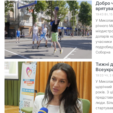
Добро ч
врятув
19:43 Вт, 1
У Миколає
річного М
міодистро
доларів н
учасники 
подробиць
Соборна
Тижні д
Всеукра
19:33 Чт, 3
У Миколає
щорічний 
років. З 
представн
люди. Біл
стартував