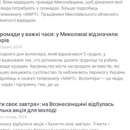
і. Вони відвідують громади Миколаївщини, щоб дізнатися якої
люди потребують у громадах. Більше подробиць
телеканалу «МАРТ». Працівники Миколаївського обласного
йнятості відвідали
ромади у важкі часи: у Миколаєві відзначили
ерів
0 Грудня, 2024
одного дня волонтера, який відзначався 5 грудня, у
 вшанували тих, хто допомагає долати труднощі та робить
мади кращим. Керівництво міста нагородило активістів, які
цею зміцнюють суспільство та наближають перемогу України.
дробиць в сюжеті телеканалу «МАРТ». Волонтери — це люди,
ь надію і підтримку там, де це
и своє завтра»: на Вознесенщині відбулась
льна акція для молоді
 Листопада, 2024
нську відбулася акція «Захисти своє завтра». Її мета –
олодь навичкам безпеки в умовах воєнного часу.