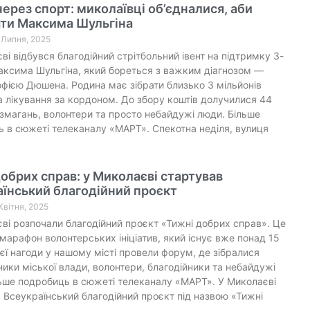
ерез спорт: миколаївці об’єдналися, аби
ати Максима Шульгіна
5 Липня, 2025
ві відбувся благодійний стрітбольний івент на підтримку 3-
аксима Шульгіна, який бореться з важким діагнозом —
фією Дюшена. Родина має зібрати близько 3 мільйонів
а лікування за кордоном. До збору коштів долучилися 44
змагань, волонтери та просто небайдужі люди. Більше
 в сюжеті телеканалу «МАРТ». Спекотна неділя, вулиця
обрих справ: у Миколаєві стартував
їнський благодійний проєкт
 Квітня, 2025
ві розпочали благодійний проєкт «Тижні добрих справ». Це
марафон волонтерських ініціатив, який існує вже понад 15
цієї нагоди у нашому місті провели форум, де зібралися
ики міської влади, волонтери, благодійники та небайдужі
ьше подробиць в сюжеті телеканалу «МАРТ». У Миколаєві
 Всеукраїнський благодійний проєкт під назвою «Тижні