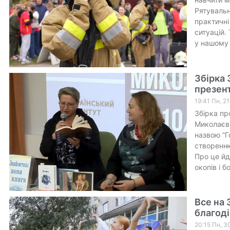
Рятувальн
практичні
ситуацій.
у нашому 
Збірка 
презен
19:41 Пн, 2
Збірка про
Миколаєві
назвою “Г
створенню
Про це йд
окопів і бо
Все на 
благод
20:15 Пн, 3