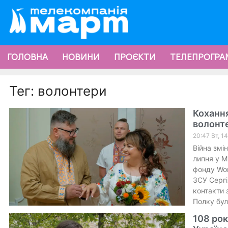
ГОЛОВНА
НОВИНИ
ПРОЄКТИ
ТЕЛЕПРОГРА
Тег: волонтери
Кохання
волонте
20:47 Вт, 1
Війна змін
липня у М
фонду Wor
ЗСУ Сергі
контакти 
Полку бул
108 рок