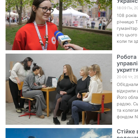
Українс
18:09 Пн, 2
108 років
річницю Т
гуманітар
хто цього
коли ти зд
Робота 
управлі
укритт
20:06 Чт, 2
Об’єднали
відкрили 
Його обла
радою. Сь
та колега
фондом No
Стійке 
водона