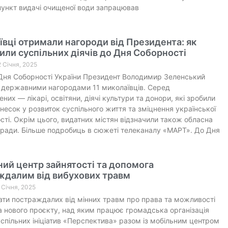
ункт видачі очищеної води запрацював
вці отримали нагороди від Президента: як
или суспільних діячів до Дня Соборності
2 Січня, 2025
Дня Соборності України Президент Володимир Зеленський
 державними нагородами 11 миколаївців. Серед
них — лікарі, освітяни, діячі культури та донори, які зробили
несок у розвиток суспільного життя та зміцнення української
ті. Окрім цього, видатних містян відзначили також обласна
 ради. Більше подробиць в сюжеті телеканалу «МАРТ». До Дня
ий центр зайнятості та допомога
ждалим від вибухових травм
6 Січня, 2025
ти постраждалих від мінних травм про права та можливості
 нового проєкту, над яким працює громадська організація
спільних ініціатив «Перспектива» разом із мобільним центром