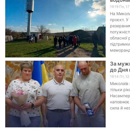
19:19 Пн, 1
На Микола
проєкт. У
резервни
потужніст
обласної 
підтримки
меморанд
За мужн
до Дня 
19:14 Пт, 1
Миколаїв 
тільки рі
Насампере
наповнює 
сила й не