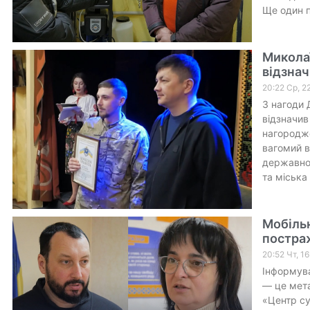
Ще один п
Миколаї
відзнач
20:22 Ср, 2
З нагоди 
відзначив
нагородже
вагомий в
державнос
та міська
Мобільн
постра
20:52 Чт, 1
Інформува
— це мета
«Центр су