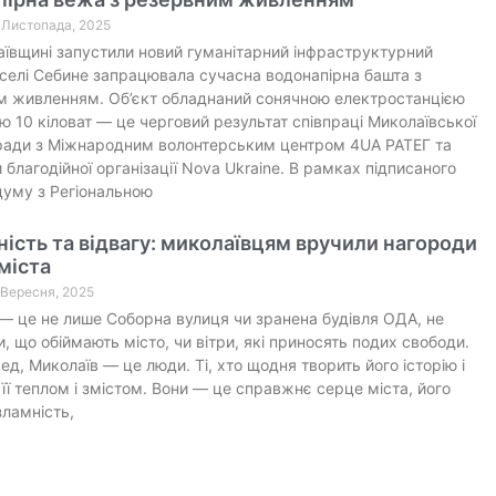
7 Листопада, 2025
ївщині запустили новий гуманітарний інфраструктурний
 селі Себине запрацювала сучасна водонапірна башта з
м живленням. Об’єкт обладнаний сонячною електростанцією
ю 10 кіловат — це черговий результат співпраці Миколаївської
ради з Міжнародним волонтерським центром 4UA РАТЕГ та
 благодійної організації Nova Ukraine. В рамках підписаного
уму з Регіональною
ість та відвагу: миколаївцям вручили нагороди
міста
2 Вересня, 2025
— це не лише Соборна вулиця чи зранена будівля ОДА, не
ки, що обіймають місто, чи вітри, які приносять подих свободи.
д, Миколаїв — це люди. Ті, хто щодня творить його історію і
її теплом і змістом. Вони — це справжнє серце міста, його
зламність,