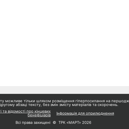
айту можливе тільки шляхом розміщення гіперпосилання на першод
другому абзаці тексту, без змін змісту матеріалів та скорочень.
і та відомості про кінцевих
Інформація для оприлюднення
бенефіціарів
Всі права захищені © ТРК «МАРТ» 2026