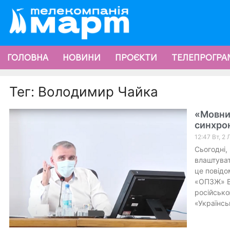
ГОЛОВНА
НОВИНИ
ПРОЄКТИ
ТЕЛЕПРОГРА
Тег: Володимир Чайка
«Мовни
синхро
12:47 Вт, 2
Сьогодні, 
влаштуват
це повідо
«ОПЗЖ» Во
російсько
«Українсь