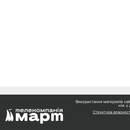
Використання матеріалів с
ніж у 
Структура власност