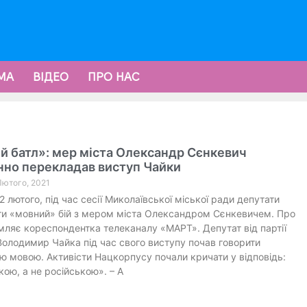
МА
ВІДЕО
ПРО НАС
й батл»: мер міста Олександр Сєнкевич
нно перекладав виступ Чайки
 Лютого, 2021
2 лютого, під час сесії Миколаївської міської ради депутати
и «мовний» бій з мером міста Олександром Сєнкевичем. Про
мляє кореспондентка телеканалу «МАРТ». Депутат від партії
лодимир Чайка під час свого виступу почав говорити
ю мовою. Активісти Нацкорпусу почали кричати у відповідь:
кою, а не російською». – А