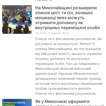
На Миколаївщині розширили
список міст та сіл, колишні
мешканці яких можуть
отримати допомогу як
внутрішньо переміщені особи
10:32 Вт, 3 Травня, 2022
Список не є фіксованим документом, він
регулярно актуалізується. Жителі 15
громад Миколаївщини, які постраждали
від військової агресії, зможуть отримати
грошову допомогу як внутрішньо
переміщені особи. Про це повідомили у
Миколаївській обласній військовій
адміністрації. Наказом Мінреінтеграції
затверджено оновлений перелік громад,
на основі якого внутрішньо переміщеним
особам проводитимуться виплати.
Список не є фіксованим документом,
Як у Миколаєві оформити