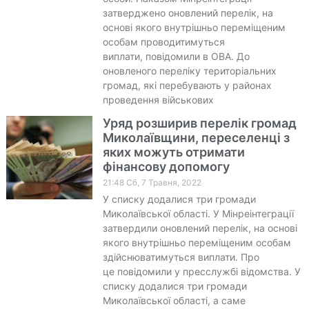
затверджено оновлений перелік, на
основі якого внутрішньо переміщеним
особам проводитимуться
виплати, повідомили в ОВА. До
оновленого переліку територіальних
громад, які перебувають у районах
проведення військових
Уряд розширив перелік громад
Миколаївщини, переселенці з
яких можуть отримати
фінансову допомогу
21:48 Сб, 7 Травня, 2022
У списку додалися три громади
Миколаївської області. У Мінреінтеграції
затвердили оновлений перелік, на основі
якого внутрішньо переміщеним особам
здійснюватимуться виплати. Про
це повідомили у пресслужбі відомства. У
списку додалися три громади
Миколаївської області, а саме