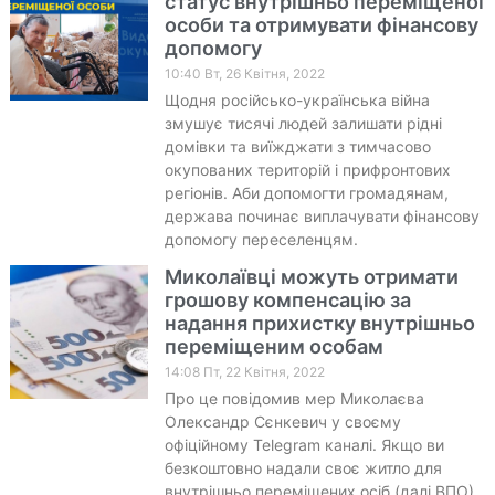
статус внутрішньо переміщеної
особи та отримувати фінансову
допомогу
10:40 Вт, 26 Квітня, 2022
Щодня російсько-українська війна
змушує тисячі людей залишати рідні
домівки та виїжджати з тимчасово
окупованих територій і прифронтових
регіонів. Аби допомогти громадянам,
держава починає виплачувати фінансову
допомогу переселенцям.
Миколаївці можуть отримати
грошову компенсацію за
надання прихистку внутрішньо
переміщеним особам
14:08 Пт, 22 Квітня, 2022
Про це повідомив мер Миколаєва
Олександр Сєнкевич у своєму
офіційному Telegram каналі. Якщо ви
безкоштовно надали своє житло для
внутрішньо переміщених осіб (далі ВПО),