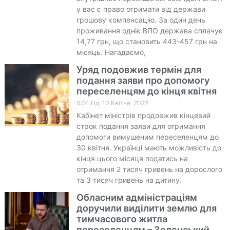
у вас є право отримати від держави
грошову компенсацію. За один день
проживання одніє ВПО держава сплачує
14,77 грн, що становить 443-457 грн на
місяць. Нагадаємо,
Уряд подовжив термін для
подання заяви про допомогу
переселенцям до кінця квітня
0:01 Нд, 10 Квітня, 2022
Кабінет міністрів продовжив кінцевий
строк подання заяви для отримання
допомоги вимушеним переселенцям до
30 квітня. Українці мають можливість до
кінця цього місяця податись на
отримання 2 тисяч гривень на дорослого
та 3 тисяч гривень на дитину.
Обласним адміністраціям
доручили виділити землю для
тимчасового житла
переселенцям – Зеленський