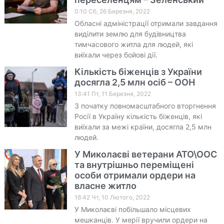
0:10 Сб, 26 Березня, 2022
Обласні адміністрації отримали завдання
виділити землю для будівництва
тимчасового житла для людей, які
виїхали через бойові дії.
Кількість біженців з України
досягла 2,5 млн осіб – ООН
13:41 Пт, 11 Березня, 2022
З початку повномасштабного вторгнення
Росії в Україну кількість біженців, які
виїхали за межі країни, досягла 2,5 млн
людей.
У Миколаєві ветерани АТО\ООС
та внутрішньо переміщені
особи отримали ордери на
власне житло
16:42 Чт, 10 Лютого, 2022
У Миколаєві побільшало місцевих
мешканців. У мерії вручили ордери на