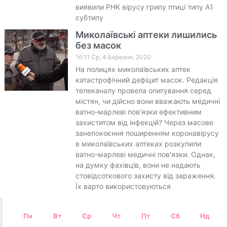
виявили РНК вірусу грипу птиці типу А1
субтипу
Миколаївські аптеки лишились
без масок
16:11 Ср, 4 Березня, 2020
На полицях миколаївських аптек
катастрофічний дефіцит масок. Редакція
телеканалу провела опитування серед
містян, чи дійсно вони вважають медичні
ватно-марлеві пов’язки ефективним
захиститом від інфекцій? Через масове
занепокоєння поширенням коронавірусу
в миколаївських аптеках розкупили
ватно-марлеві медичні пов’язки. Однак,
на думку фахівців, вони не надають
стовідсоткового захисту від зараження.
Їх варто використовуються
Пн
Вт
Ср
Чт
Пт
Сб
Нд