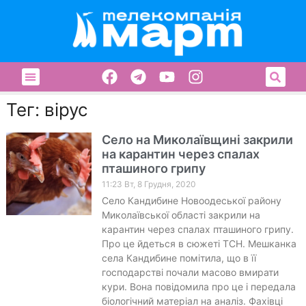
Тег: вірус
Cело на Миколаївщині закрили
на карантин через спалах
пташиного грипу
11:23 Вт, 8 Грудня, 2020
Село Кандибине Новоодеської району
Миколаївської області закрили на
карантин через спалах пташиного грипу.
Про це йдеться в сюжеті ТСН. Мешканка
села Кандибине помітила, що в її
господарстві почали масово вмирати
кури. Вона повідомила про це і передала
біологічний матеріал на аналіз. Фахівці