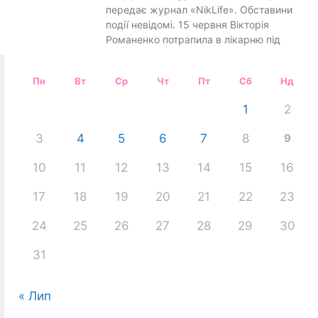
передає журнал «NikLife». Обставини
події невідомі. 15 червня Вікторія
Романенко потрапила в лікарню під
Пн
Вт
Ср
Чт
Пт
Сб
Нд
1
2
3
4
5
6
7
8
9
10
11
12
13
14
15
16
17
18
19
20
21
22
23
24
25
26
27
28
29
30
31
« Лип