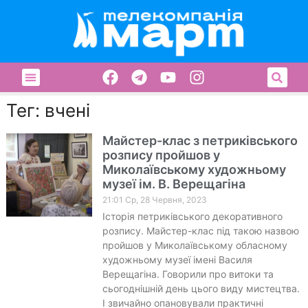
Тег: вчені
Майстер-клас з петриківського
розпису пройшов у
Миколаївському художньому
музеї ім. В. Верещагіна
21:01 Ср, 28 Червня, 2023
Історія петриківського декоративного
розпису. Майстер-клас під такою назвою
пройшов у Миколаївському обласному
художньому музеї імені Василя
Верещагіна. Говорили про витоки та
сьогоднішній день цього виду мистецтва.
І звичайно опановували практичні