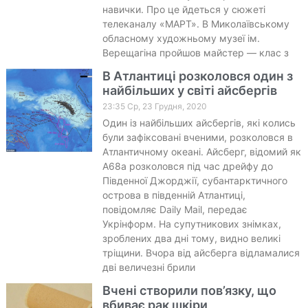
навички. Про це йдеться у сюжеті
телеканалу «МАРТ». В Миколаївському
обласному художньому музеї ім.
Верещагіна пройшов майстер — клас з
В Атлантиці розколовся один з
найбільших у світі айсбергів
23:35 Ср, 23 Грудня, 2020
Один із найбільших айсбергів, які колись
були зафіксовані вченими, розколовся в
Атлантичному океані. Айсберг, відомий як
A68а розколовся під час дрейфу до
Південної Джорджії, субантарктичного
острова в південній Атлантиці,
повідомляє Daily Mail, передає
Укрінформ. На супутникових знімках,
зроблених два дні тому, видно великі
тріщини. Вчора від айсберга відламалися
дві величезні брили
Вчені створили пов’язку, що
вбиває рак шкіри