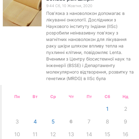
9:44 Сб, 10 Жовтня, 2020
Пов’язка з нановолокон допомагає в
лікуванні онкології. Дослідники з
Наукового інституту Індіани (IISc)
розробили неінвазивну пов’язку з
магнітних нановолокон для лікування
раку шкіри шляхом впливу тепла на
пухлинні клітини, повідомляє Lenta.
Вченими з Центру біосистемної наук та
інженерії (BSSE) і Департаменту
молекулярного відтворення, розвитку та
генетики (MRDG) в IISc була
Пн
Вт
Ср
Чт
Пт
Сб
Нд
1
2
3
4
5
6
7
8
9
10
11
12
13
14
15
16