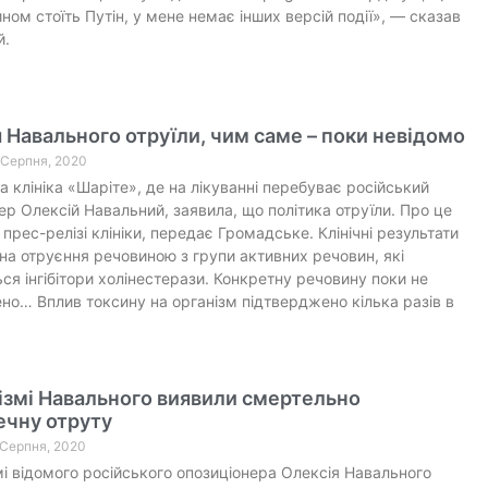
ном стоїть Путін, у мене немає інших версій події», — сказав
й.
 Навального отруїли, чим саме – поки невідомо
5 Серпня, 2020
а клініка «Шаріте», де на лікуванні перебуває російський
ер Олексій Навальний, заявила, що політика отруїли. Про це
 прес-релізі клініки, передає Громадське. Клінічні результати
на отруєння речовиною з групи активних речовин, які
ся інгібітори холінестерази. Конкретну речовину поки не
но… Вплив токсину на організм підтверджено кілька разів в
ізмі Навального виявили смертельно
ечну отруту
1 Серпня, 2020
мі відомого російського опозиціонера Олексія Навального