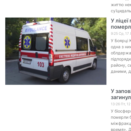
життю нем
суїцидаль
У ліцеї
померл
9:25 Ср, 17
У Боярці 
одна з ни
облдержад
підпорядк
району, с
даними, д
У запов
загинул
13:26 Пт, 1
У біосфер
померли б
міжфракці
время». Д