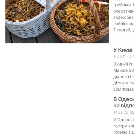
грибами. 
оперативн
зафіксова
найбільш
7 людей, у
У Києві
11:13 Пн, 6
В одній і
Майже 200
діарея і 
дітям у г
симптомам
В Одесь
на відп
14:28 Ср, 2
У Одеській
гостру ки
готелю з 