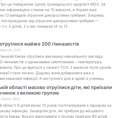
Про це повідомляє Центр громадського здоров’‎я МОЗ. За
ою інформацією станом на 10 вересня, в Україні вже
но 12 випадків отруєння дикорослими грибами. Зокрема,
е постраждалих від отруєння дикорослими грибами —
 т.ч. 5 дітей, 2 з них померли (4 та 12
 отруїлися майже 200 гімназистів
 Вересня, 2021
з гімназій Києва отруїлись вихованці навчального закладу.
 гімназистів з однаковими симптомами – температура,
блювота, Про це йдеться у сюжеті ТСН. 2 вересня після уроків
імназії стало погано. Додому вони добиралися вже з
и кишкової інфекції. А наступного дня в однієї з учениць
кій області масово отруїлися діти, які приїхали
очинок з великою групою
8 Липня, 2021
 області 9 дітей віком 15 років госпіталізували з підозрою на
шкову інфекцію. Захворіли діти, які прибули до місцевого
міста Києва. Всього відпочивати з групою приїхало 90 дітей.