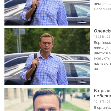
цим злочи
Навальни
Олексія
12:28 Вт, 2
Берлінськ
опозиціон
йдеться в
вказують 
називають
встановле
В орган
небезп
10:11 Пт, 2
В організ