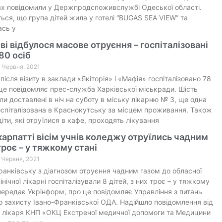
ах повідомили у Держпродспоживслужбі Одеської області.
ься, що група дітей жила у готелі “BUGAS SEA VIEW” та
ась у
ві відбулося масове отруєння – госпіталізовані
80 осіб
9 Червня, 2021
після візиту в заклади «Якіторія» і «Мафія» госпіталізовано 78
 це повідомляє прес-служба Харківської міськради. Шість
ли доставлені в ніч на суботу в міську лікарню № 3, ще одна
спіталізована в Краснокутську за місцем проживання. Також
діти, які отруїлися в кафе, проходять лікування
арпатті вісім учнів коледжу отруїлись чадним
троє – у тяжкому стані
7 Червня, 2021
ранківську з діагнозом отруєння чадним газом до обласної
інічної лікарні госпіталізували 8 дітей, з них троє – у тяжкому
 передає Укрінформ, про це повідомляє Управління з питань
о захисту Івано-Франківської ОДА. Надійшло повідомлення від
 лікаря КНП «ОКЦ Екстреної медичної допомоги та Медицини