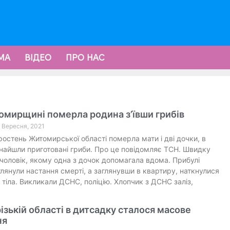
МА
ВІДЕО
ПРО НАС
омирщині померла родина з’ївши грибів
5 Вересня, 2021
оростень Житомирської області померла мати і дві дочки, в
найшли приготовані гриби. Про це повідомляє ТСН. Швидку
чоловік, якому одна з дочок допомагала вдома. Прибулі
лянули настання смерті, а заглянувши в квартиру, наткнулися
 тіла. Викликали ДСНС, поліцію. Хлопчик з ДСНС заліз,
ізькій області в дитсадку сталося масове
ня