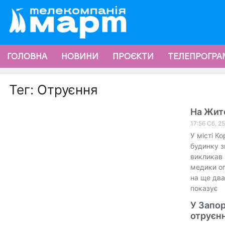
ГОЛОВНА
НОВИНИ
ПРОЄКТИ
ТЕЛЕПРОГРА
Тег: Отруєння
На Жит
17:56 Сб, 2
У місті К
будинку з
викликав 
медики ог
на ще два
показує
У Запор
отруєн