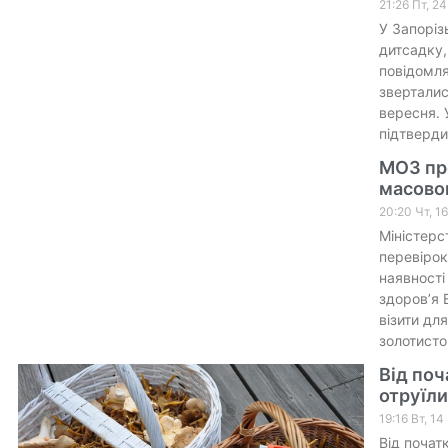
21:26 Пт, 2
У Запоріз
дитсадку,
повідомля
зверталис
вересня. 
підтверди
МОЗ про
масово
20:20 Чт, 1
Міністерс
перевірок
наявності
здоров’я 
візити дл
золотистог
Від поч
отруїл
19:16 Вт, 1
Від почат