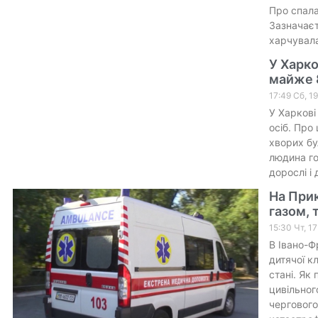
Про спал
Зазначаєт
харчувал
У Харко
майже 
17:49 Сб, 1
У Харкові 
осіб. Про
хворих бу
людина го
дорослі і 
На Прик
газом, 
15:30 Чт, 1
В Івано-Ф
дитячої кл
стані. Як
цивільног
чергового