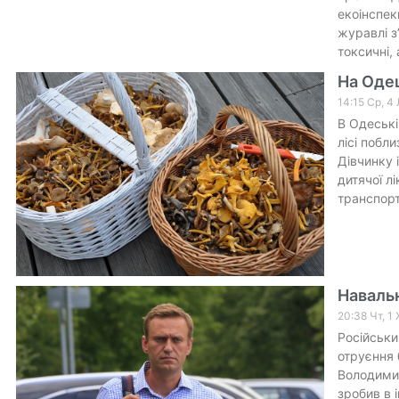
екоінспек
журавлі з
токсичні, 
На Одещ
14:15 Ср, 4
В Одеські
лісі побл
Дівчинку 
дитячої л
транспорт
Навальн
20:38 Чт, 1
Російськи
отруєння 
Володимир
зробив в 