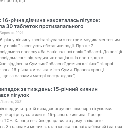
» про те, що
 16-річна дівчина наковталась пігулок:
ла 30 таблеток протизапального
 Березня, 2021
6-річну дівчину госпіталізували з гострим медикаментозним
 у поліції з’ясовують обставини події. Про це 7
овідомила пресслужба Національної поліції області. До поліції
повідомлення від медичних працівників про те, що в
не відділення Сумської обласної дитячої клінічної лікарні
зована 16-річна жителька міста Суми. Правоохоронці
, що за словами матері постраждалої,
випадок за тиждень: 15-річний киянин
вся пігулок
8 Лютого, 2021
 підтвердили третій випадок отруєння школяра пігулками.
у лікарі рятували життя 15-річного киянина. Про це
є ТСН. Хлопця негайно доправили з дому в лікарню
». За словами медиків, стан юнака наразі стабільний і загроз