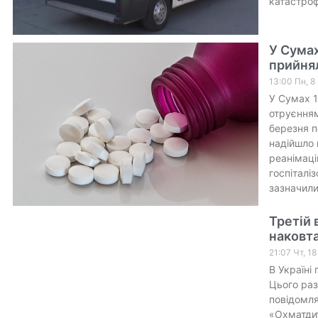
катастроф
У Сумах
прийня
13:00 Пн, 8
У Сумах 1
отруєнням,
березня п
надійшло 
реанімацій
госпіталі
зазначили
Третій 
наковта
21:07 Чт, 1
В Україні
Цього раз
повідомля
«Охматдит