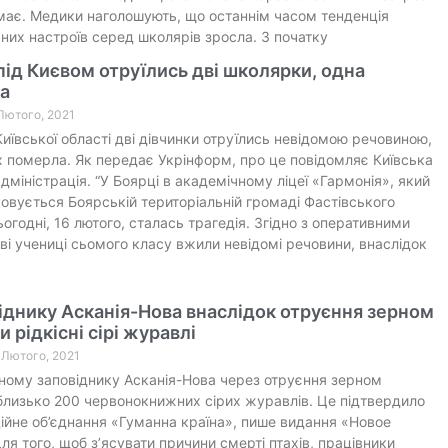
ає. Медики наголошують, що останнім часом тенденція
них настроїв серед школярів зросла. З початку
 під Києвом отруїлись дві школярки, одна
а
 Лютого, 2021
Київської області дві дівчинки отруїлись невідомою речовиною,
х померла. Як передає Укрінформ, про це повідомляє Київська
міністрація. “У Боярці в академічному ліцеї «Гармонія», який
овується Боярській територіальній громаді Фастівського
ьогодні, 16 лютого, сталась трагедія. Згідно з оперативними
ві учениці сьомого класу вжили невідомі речовини, внаслідок
іднику Асканія-Нова внаслідок отруєння зерном
и рідкісні сірі журавлі
2 Лютого, 2021
ному заповіднику Асканія-Нова через отруєння зерном
лизько 200 червонокнижних сірих журавлів. Це підтвердило
йне об’єднання «Гуманна країна», пише видання «Новое
ля того, щоб з’ясувати причини смерті птахів, працівники