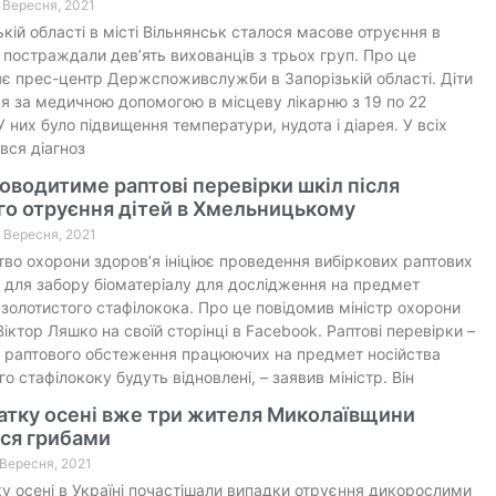
4 Вересня, 2021
ькій області в місті Вільнянськ сталося масове отруєння в
 постраждали дев’ять вихованців з трьох груп. Про це
є прес-центр Держспоживслужби в Запорізькій області. Діти
я за медичною допомогою в місцеву лікарню з 19 по 22
У них було підвищення температури, нудота і діарея. У всіх
вся діагноз
водитиме раптові перевірки шкіл після
го отруєння дітей в Хмельницькому
6 Вересня, 2021
тво охорони здоров’я ініціює проведення вибіркових раптових
 для забору біоматеріалу для дослідження на предмет
 золотистого стафілокока. Про це повідомив міністр охорони
Віктор Ляшко на своїй сторінці в Facebook. Раптові перевірки –
я раптового обстеження працюючих на предмет носійства
о стафілококу будуть відновлені, – заявив міністр. Він
атку осені вже три жителя Миколаївщини
ися грибами
4 Вересня, 2021
ку осені в Україні почастішали випадки отруєння дикорослими