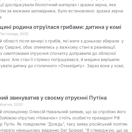
ції досліджували біологічний матеріал і зразки зерна, яке
’їли за межами заповідника. Було встановлено: зразки зерна
а
ині родина отруїлася грибами: дитина у комі
 Листопада, 2020
й області після вечері з грибів, які мати з донькою збирали у
изу Саврані, обоє опинились у важкому стані в реанімації.
із симптомами отруєння спочатку доправили до обласної
ікарні. Але стан її стрімко погіршувався, й медики вирішили
увати дитину до столичного «Охматдиту». Зараз вона у комі,
ий звинуватив у своєму отруєнні Путіна
 Жовтня, 2020
й опозиціонер Олексій Навальний заявив, що за спробою його
бойовою отрутою «Новачок» стоїть особисто президент РФ
 Путін. Як повідомляє “Дождь”, таку заяву російський політик
інтерв’ю німецькому виданню Der Spiegel. “Я стверджую, що за