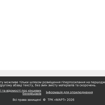
айту можливе тільки шляхом розміщення гіперпосилання на першод
другому абзаці тексту, без змін змісту матеріалів та скорочень.
і та відомості про кінцевих
Інформація для оприлюднення
бенефіціарів
Всі права захищені © ТРК «МАРТ» 2026