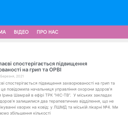
МА
ВІДЕО
ПРО НАС
аєві спостерігається підвищення
ваності на грип та ОРВІ
1 Березня, 2021
ві спостерігається підвищення захворюваності на грип та
 це повідомила начальниця управління охорони здоров’я
 Ірина Шамрай в ефірі ТРК “НІС-ТВ”. У міських закладах
доров’я залишилися два терапевтичних відділення, що не
 лікуванні хворих на ковід: у ЛШМД та міській лікарні №4. Ми
аємо збільшення кількості