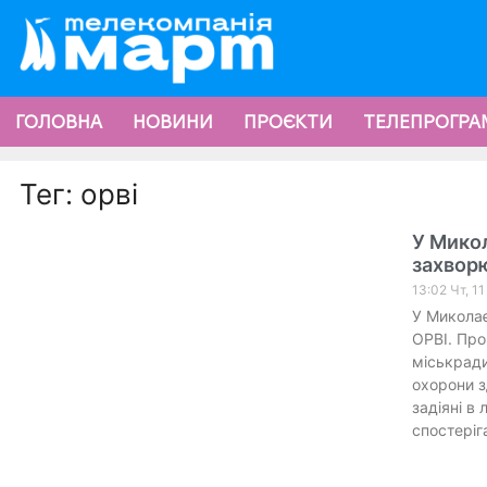
ГОЛОВНА
НОВИНИ
ПРОЄКТИ
ТЕЛЕПРОГРА
Тег: орві
У Микол
захворю
13:02 Чт, 1
У Миколає
ОРВІ. Про
міськради
охорони з
задіяні в
спостеріг