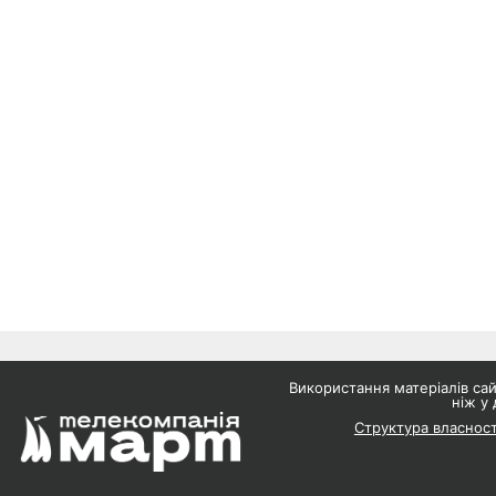
Використання матеріалів с
ніж у 
Структура власност