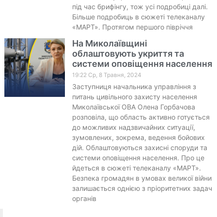
під час брифінгу, тож усі подробиці далі.
Більше подробиць в сюжеті телеканалу
«МАРТ». Протягом першого півріччя
На Миколаївщині
облаштовують укриття та
системи оповіщення населення
19:22 Ср, 8 Травня, 2024
Заступниця начальника управління з
питань цивільного захисту населення
Миколаївської ОВА Олена Горбачова
розповіла, що область активно готується
до можливих надзвичайних ситуації,
зумовлених, зокрема, ведення бойових
дій. Облаштовуються захисні споруди та
системи оповіщення населення. Про це
йдеться в сюжеті телеканалу «МАРТ».
Безпека громадян в умовах великої війни
залишається однією з пріоритетних задач
органів