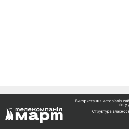
Використання матеріалів с
ніж у 
Структура власност