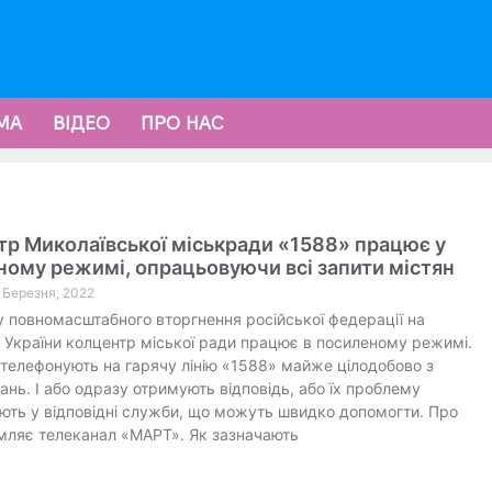
МА
ВІДЕО
ПРО НАС
р Миколаївської міськради «1588» працює у
ому режимі, опрацьовуючи всі запити містян
8 Березня, 2022
 повномасштабного вторгнення російської федерації на
 України колцентр міської ради працює в посиленому режимі.
телефонують на гарячу лінію «1588» майже цілодобово з
тань. І або одразу отримують відповідь, або їх проблему
ть у відповідні служби, що можуть швидко допомогти. Про
мляє телеканал «МАРТ». Як зазначають