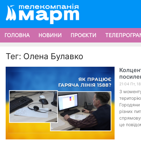
ГОЛОВНА
НОВИНИ
ПРОЄКТИ
ТЕЛЕПРОГРА
Тег: Олена Булавко
Колцент
посилен
21:04 Пт, 1
З моменту
територію
Городяни 
різних пи
спрямовую
це повідо