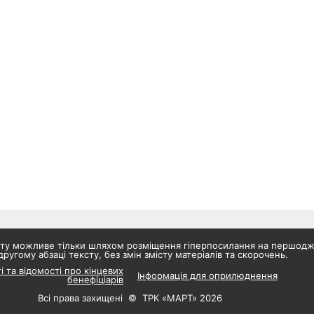
айту можливе тільки шляхом розміщення гіперпосилання на першод
другому абзаці тексту, без змін змісту матеріалів та скорочень.
і та відомості про кінцевих
Інформація для оприлюднення
бенефіціарів
Всі права захищені © ТРК «МАРТ» 2026