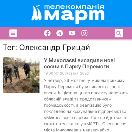
Тег: Олександр Грицай
У Миколаєві висадили нові
сосни в Парку Перемоги
19:00 Чт, 26 Жовтня, 2023
У четвер, 26 жовтня, у миколаївському
Парку Перемоги були висаджені нові
сосни. Ініціатива цього проєкту належить
обласній владі та представникам
громадськості, а реалізацію було
покладено на комунальне підприємство
«Миколаївські парки». Про це йдеться в
сюжеті телеканалу «МАРТ». Озеленення
міста Миколаєва є надзвичайно