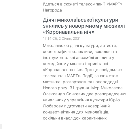
йдеться в сюжеті телекомпанії «МАРТ».
Нагорода
Діячі миколаївської культури
знялись у новорічному мюзиклі
«Коронавальна ніч»
17:14 Сб, 2 Січня, 2021
Миколаївські діячі культури, артисти,
хореографічні колективи, вокальні та
інструментальні ансамблі знялися у
комедійному мюзиклі-привітанні
«Коронавальна ніч». Про це повідомляє
телеканал «МАРТ». Події, за сюжетом
мюзикла, розгортаються напередодні
Нового року, 31 грудня. Мер Миколаєва
Олександр Сєнкевич дає розпорядження
начальнику управління культури Юрію
Любарову підготувати новорічний
концерт-вітання для миколаївців,
оскільки внаслідок карантинних