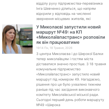
відділу руху підприємства-перевізника
Інга Шевченко ділиться, що напрям
відкрили у відповідь на численні
звернення місцевих жителів, які
У Миколаєві запустили новий
маршрут №49: на КП
«Миколаївпастранс» розповіли
як він працюватиме
19:14 Пн, 18 Травня, 2026
З центра Миколаєва і до Широкої Балки
тепер миколаївцям і гостям міста
діставатися значно простіше. З 18 травня
комунальне підприємство
«Миколаївпастранс» запустило новий
маршрут під номером 49. Нагадаємо,
рішення про це було ухвалено тижнем
раніше під час засідання виконавчого
комітету Миколаївської міської ради.
Сьогодні перший день роботи маршруту
№49 «Широка