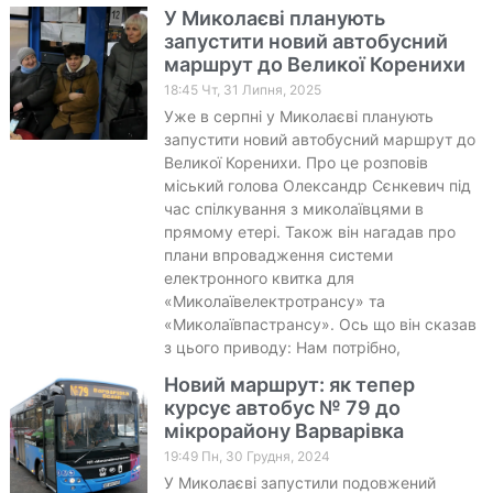
У Миколаєві планують
запустити новий автобусний
маршрут до Великої Коренихи
18:45 Чт, 31 Липня, 2025
Уже в серпні у Миколаєві планують
запустити новий автобусний маршрут до
Великої Коренихи. Про це розповів
міський голова Олександр Сєнкевич під
час спілкування з миколаївцями в
прямому етері. Також він нагадав про
плани впровадження системи
електронного квитка для
«Миколаївелектротрансу» та
«Миколаївпастрансу». Ось що він сказав
з цього приводу: Нам потрібно,
Новий маршрут: як тепер
курсує автобус № 79 до
мікрорайону Варварівка
19:49 Пн, 30 Грудня, 2024
У Миколаєві запустили подовжений