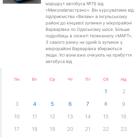
маршрут автобуса №79 від
«Миколаївпастранс». Він курсуватиме від
підприємства «Велам» в Інгульському
районі до кінцевої зупинки у мікрорайоні
Варварівка по Одеському шосе. Більше
подробиць в сюжеті телеканалу «МАРТ».
З самого ранку на одній із зупинок у
мікрорайоні Варварівка збираються
люди. Усі вони вже очікують на прибуття
автобуса від
Пн
Вт
Ср
Чт
Пт
Сб
Нд
1
2
3
4
5
6
7
8
9
10
11
12
13
14
15
16
17
18
19
20
21
22
23