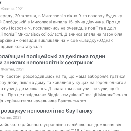
у
0 Жовтня, 2021
середу, 20 жовтня, в Миколаєві з вікна 9-го поверху будинку
-й Слобідській в Миколаєві випала 15-річна дівчинка. Про це
ють Новости-N, посилаючись на очевидців події та відділ
ї поліції Миколаївської області. Дівчинка впала на газон біля
ерхівки – очевидці викликали на місце «швидку».Однак
едиків констатувала
лаївщині поліцейські за декілька годин
 зниклих неповнолітніх сестричок
8 Жовтня, 2021
тні сестри, розсердившись на те, що мама забороняє гратися
ору доби, пішли з дому та ховалися у кущах на городі одного з
по вулиці, де мешкають. Дівчата там заснули і не чули, що їх
ь. Про це повідомляє Відділ комунікації поліції Миколаївської
Під керівництвом начальника Баштанського
 розшукує неповнолітню Єву Ганжу
 Жовтня, 2021
айського районного управління надійшло повідомлення від
мешканки про те, що вчора ввечері її 16-річна донька пішла з