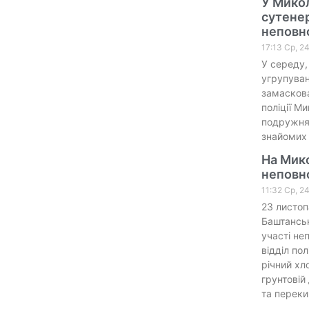
У Микол
сутенер
неповно
17:13 Ср, 2
У середу,
угрупуван
замаскова
поліції Ми
подружня 
знайомих 
На Мик
неповн
11:32 Ср, 2
23 листоп
Баштансь
участі не
відділ по
річний хл
грунтовій
та переки