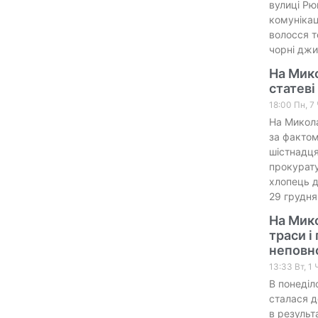
вулиці Рю
комунікац
волосся т
чорні джи
На Мико
статеві
18:00 Пн, 7
На Микола
за фактом
шістнадця
прокурату
хлопець д
29 грудня
На Мико
траси 
неповно
13:33 Вт, 1
В понеділ
сталася д
в результ