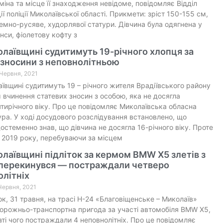
міна та місце її знаходження невідоме, повідомляє Відділ
ії поліції Миколаївської області. Прикмети: зріст 150-155 см,
емно-русяве, худорлявої статури. Дівчина була одягнена у
нси, фіолетову кофту з
лаївщині судитимуть 19-річного хлопця за
 зносини з неповнолітньою
 Червня, 2021
ївщині судитимуть 19 – річного жителя Врадіївського району
 вчинення статевих зносин з особою, яка не досягла
тирічного віку. Про це повідомляє Миколаївська обласна
ра. У ході досудового розслідування встановлено, що
остеменно знав, що дівчина не досягла 16-річного віку. Проте
 2019 року, перебуваючи за місцем
лаївщині підліток за кермом BMW X5 злетів з
і перекинувся — постраждали четверо
літніх
 Червня, 2021
ок, 31 травня, на трасі Н-24 «Благовіщенське – Миколаїв»
орожньо-транспортна пригода за участі автомобіля BMW X5,
аті чого постраждали 4 неповнолітніх. Про це повідомляє