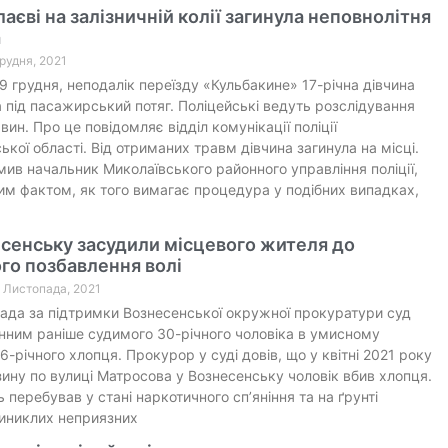
аєві на залізничній колії загинула неповнолітня
а
Грудня, 2021
 9 грудня, неподалік переїзду «Кульбакине» 17-річна дівчина
 під пасажирський потяг. Поліцейські ведуть розслідування
вин. Про це повідомляє відділ комунікації поліції
ької області. Від отриманих травм дівчина загинула на місці.
мив начальник Миколаївського районного управління поліції,
им фактом, як того вимагає процедура у подібних випадках,
сенську засудили місцевого жителя до
го позбавлення волі
0 Листопада, 2021
ада за підтримки Вознесенської окружної прокуратури суд
нним раніше судимого 30-річного чоловіка в умисному
16-річного хлопця. Прокурор у суді довів, що у квітні 2021 року
зину по вулиці Матросова у Вознесенську чоловік вбив хлопця.
 перебував у стані наркотичного сп’яніння та на ґрунті
иниклих неприязних