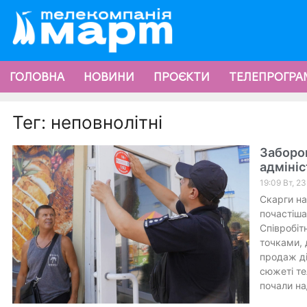
ГОЛОВНА
НОВИНИ
ПРОЄКТИ
ТЕЛЕПРОГРА
Тег: неповнолітні
Заборо
адмініс
19:09 Вт, 2
Скарги на 
почастіша
Співробіт
точками, 
продаж ді
сюжеті те
почали на