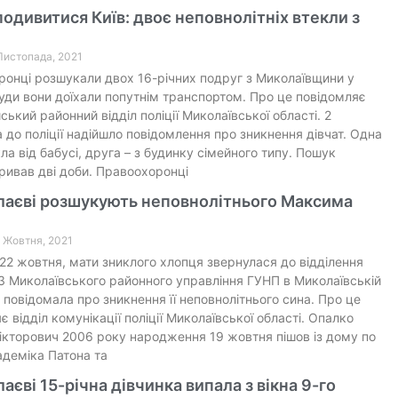
подивитися Київ: двоє неповнолітніх втекли з
 Листопада, 2021
онці розшукали двох 16-річних подруг з Миколаївщини у
Туди вони доїхали попутнім транспортом. Про це повідомляє
ький районний відділ поліції Миколаївської області. 2
 до поліції надійшло повідомлення про зникнення дівчат. Одна
кла від бабусі, друга – з будинку сімейного типу. Пошук
тривав дві доби. Правоохоронці
лаєві розшукують неповнолітнього Максима
2 Жовтня, 2021
 22 жовтня, мати зниклого хлопця звернулася до відділення
 3 Миколаївського районного управління ГУНП в Миколаївській
а повідомала про зникнення її неповнолітнього сина. Про це
є відділ комунікації поліції Миколаївської області. Опалко
кторович 2006 року народження 19 жовтня пішов із дому по
адеміка Патона та
аєві 15-річна дівчинка випала з вікна 9-го