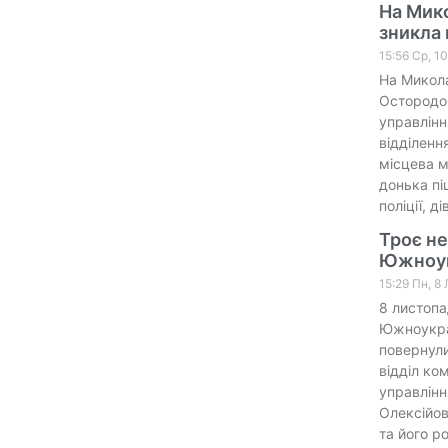
На Мико
зникла 
15:56 Ср, 1
На Микола
Остородов
управлінн
відділенн
місцева м
донька пі
поліції, д
Троє не
Южноук
15:29 Пн, 8
8 листопа
Южноукраї
повернули
відділ ко
управлінн
Олексійов
та його р