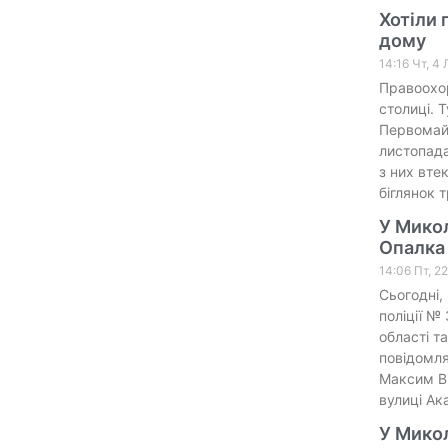
Хотіли 
дому
14:16 Чт, 4
Правоохор
столиці. 
Первомайс
листопада
з них вте
біглянок 
У Мико
Опалка
14:06 Пт, 2
Сьогодні,
поліції №
області т
повідомля
Максим Ві
вулиці Ак
У Микол