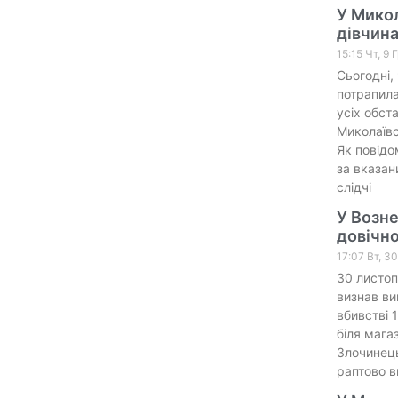
У Микол
дівчин
15:15 Чт, 9 
Сьогодні,
потрапила
усіх обста
Миколаївс
Як повідо
за вказан
слідчі
У Возне
довічно
17:07 Вт, 3
30 листоп
визнав ви
вбивстві 
біля мага
Злочинець
раптово в