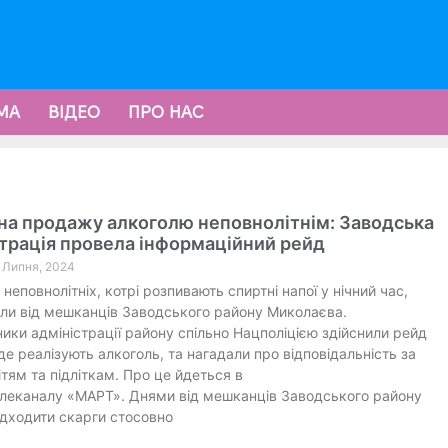
МА
ВІДЕО
ПРО НАС
на продажу алкоголю неповнолітнім: Заводська
трація провела інформаційний рейд
3 Липня, 2024
неповнолітніх, котрі розпивають спиртні напої у нічний час,
ли від мешканців Заводського району Миколаєва.
ники адміністрації району спільно Нацполіцією здійснили рейд
де реалізують алкоголь, та нагадали про відповідальність за
тям та підліткам. Про це йдеться в
леканалу «МАРТ». Днями від мешканців Заводського району
дходити скарги стосовно