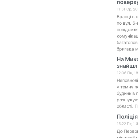
поверх
11:51 Ср, 2
Вранці в 
по вул. 6
повідомля
комунікаці
багатопов
бригада м
На Мико
знайшли
12:06 Пн, 1
Неповнолі
у темну п
будинків 
розшукуют
області. 
Поліція
15:22 Пт, 1
До Первом
місцевої 