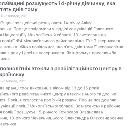
лаївщині розшукують 14-річну дівчинку, яка
п’ять днів тому
0 Листопада, 2021
ївщині поліцейські розшукують 14-річну Аліну
ську. Про це повідомили у відділі комунікацій Головного
я Нацполіції у Миколаївській області. 10 листопада до
я поліції №4 Миколаївського райуправління ГУНП звернулася
ешканка. Жінка повідомила, що п’ять днів тому її неповнолітня
шла з дому і досі не повернулася. Як інформує пресслужба
івчина
повнолітніх втекли з реабілітаційного центру в
раїнську
 Листопада, 2021
да вранці троє вихованців віком від 13 до 15 років
нського реабілітаційного центру втекли з нього та досі не
ся. Поліція оголосила про їхній розшук. Про це повідомляє
мунікації поліції Миколаївської області. Вознесенське районне
я поліції розшукує 15-річного Кожокаря Владислава
ича, 13-річного Чечельницького Олександра Олександровича
овесника