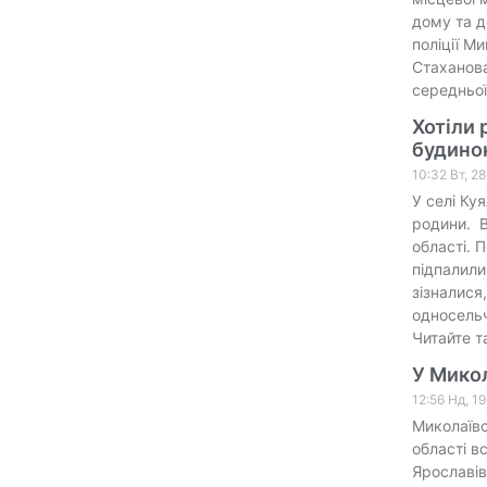
дому та д
поліції М
Стаханова
середньої
Хотіли 
будинок
10:32 Вт, 2
У селі Ку
родини. В
області. 
підпалили 
зізналися
односельч
Читайте т
У Микол
12:56 Нд, 1
Миколаївс
області в
Ярославів