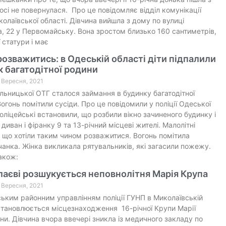
осі не повернулася. Про це повідомляє відділ комунікації
иколаївської області. Дівчина вийшла з дому по вулиці
, 22 у Первомайську. Вона зростом близько 160 сантиметрів,
 статури і має
розважитись: в Одеській області діти підпалили
 багатодітної родини
8 Вересня, 2021
яльницької ОТГ сталося займання в будинку багатодітної
огонь помітили сусіди. Про це повідомили у поліції Одеської
Поліцейські встановили, що розбили вікно зачиненого будинку і
диван і фіранку 9 та 13-річний місцеві жителі. Малолітні
, що хотіли таким чином розважитися. Вогонь помітила
анка. Жінка викликала рятувальників, які загасили пожежу.
акож:
аєві розшукується неповнолітня Марія Крупа
9 Вересня, 2021
ьким районним управлінням поліції ГУНП в Миколаївській
становлюється місцезнаходження 16-річної Крупи Марії
ни. Дівчина вчора ввечері зникла із медичного закладу по