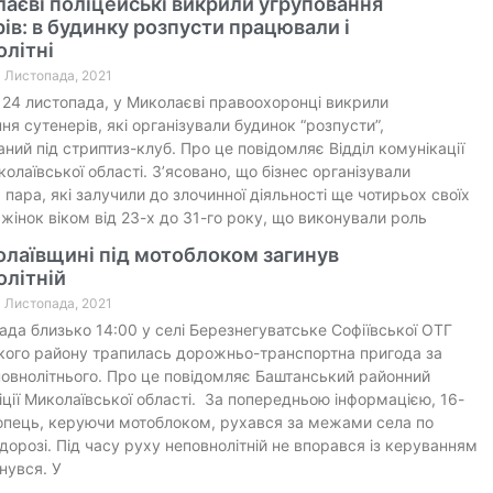
аєві поліцейські викрили угруповання
ів: в будинку розпусти працювали і
літні
4 Листопада, 2021
 24 листопада, у Миколаєві правоохоронці викрили
ня сутенерів, які організували будинок “розпусти”,
ний під стриптиз-клуб. Про це повідомляє Відділ комунікації
колаївської області. З’ясовано, що бізнес організували
пара, які залучили до злочинної діяльності ще чотирьох своїх
жінок віком від 23-х до 31-го року, що виконували роль
олаївщині під мотоблоком загинув
олітній
4 Листопада, 2021
ада близько 14:00 у селі Березнегуватське Софіївської ОТГ
кого району трапилась дорожньо-транспортна пригода за
повнолітнього. Про це повідомляє Баштанський районний
ліції Миколаївської області. За попередньою інформацією, 16-
опець, керуючи мотоблоком, рухався за межами села по
 дорозі. Під часу руху неповнолітній не впорався із керуванням
нувся. У