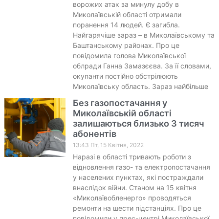
ворожих атак за минулу добу в
Миколаївській області отримали
поранення 14 людей. Є загибла.
Найгарячіше зараз – в Миколаївському та
Баштанському районах. Про це
повідомила голова Миколаївської
облради Ганна Замазєєва. За її словами,
окупанти постійно обстрілюють
Миколаївську область. Зараз найбільше
Без газопостачання у
Миколаївській області
залишаються близько 3 тисяч
абонентів
13:43 Пт, 15 Квітня, 2022
Наразі в області тривають роботи з
відновлення газо- та електропостачання
у населених пунктах, які постраждали
внаслідок війни. Станом на 15 квітня
«Миколаївобленерго» проводяться
ремонти на шести підстанціях. Про це
повідомили у прес-центрі Миколаївської