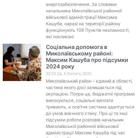
енергозабезпечення. За словами
начальника Миколаївської районної
військової адміністрації Максима
Кашуби, наразі на території району
функціонують 108 Пунктів незламності,
які покликані
Соціальна допомога в
Миколаївському районі:
Максим Кашуба про підсумки
2024 року
20:23 Ср, 5 Лютого, 2025
Миколаївський район – єдиний в області,
частина якого досі залишається під
окупацією. Попри це, бюджетні програми
виконуються, соціальні виплати
тривають, а освітня система адаптується
до умов воєнного стану. Про ці та інші
підсумки роботи розповів начальник
Миколаївської районної військової
адміністрації Максим Кашуба під час