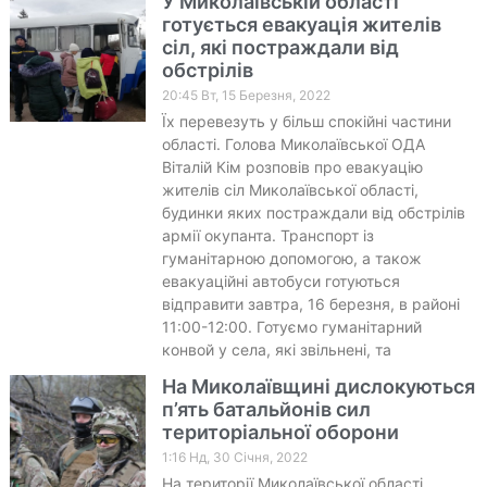
У Миколаївській області
готується евакуація жителів
сіл, які постраждали від
обстрілів
20:45 Вт, 15 Березня, 2022
Їх перевезуть у більш спокійні частини
області. Голова Миколаївської ОДА
Віталій Кім розповів про евакуацію
жителів сіл Миколаївської області,
будинки яких постраждали від обстрілів
армії окупанта. Транспорт із
гуманітарною допомогою, а також
евакуаційні автобуси готуються
відправити завтра, 16 березня, в районі
11:00-12:00. Готуємо гуманітарний
конвой у села, які звільнені, та
На Миколаївщині дислокуються
п’ять батальйонів сил
територіальної оборони
1:16 Нд, 30 Січня, 2022
На території Миколаївської області