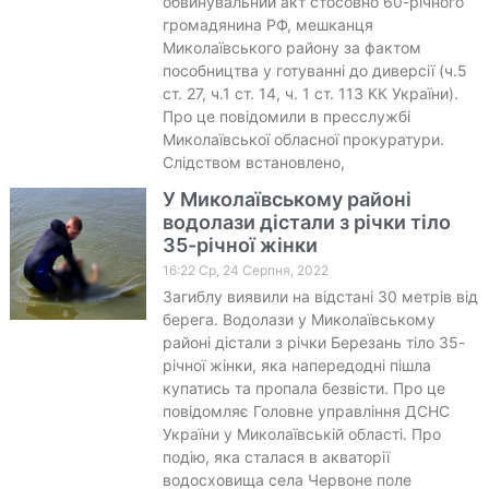
обвинувальний акт стосовно 60-річного
громадянина РФ, мешканця
Миколаївського району за фактом
пособництва у готуванні до диверсії (ч.5
ст. 27, ч.1 ст. 14, ч. 1 ст. 113 КК України).
Про це повідомили в пресслужбі
Миколаївської обласної прокуратури.
Слідством встановлено,
У Миколаївському районі
водолази дістали з річки тіло
35-річної жінки
16:22 Ср, 24 Серпня, 2022
Загиблу виявили на відстані 30 метрів від
берега. Водолази у Миколаївському
районі дістали з річки Березань тіло 35-
річної жінки, яка напередодні пішла
купатись та пропала безвісти. Про це
повідомляє Головне управління ДСНС
України у Миколаївській області. Про
подію, яка сталася в акваторії
водосховища села Червоне поле