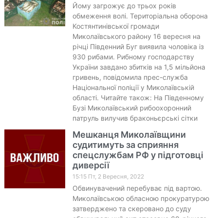
Йому загрожує до трьох років
обмеження волі. Територіальна оборона
Костянтинівської громади
Миколаївського району 16 вересня на
річці Південний Буг виявила чоловіка із
930 рибами. Рибному господарству
України завдано збитків на 1,5 мільйона
гривень, повідомила прес-служба
Національної поліції у Миколаївській
області. Читайте також: На Південному
Бузі Миколаївський рибоохоронний
патруль вилучив браконьєрські сітки
Мешканця Миколаївщини
судитимуть за сприяння
спецслужбам РФ у підготовці
диверсії
15:15 Пт, 2 Вересня, 2022
Обвинувачений перебуває під вартою.
Миколаївською обласною прокуратурою
затверджено та скеровано до суду