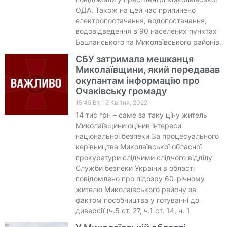
ОДА. Також на цей час припинено
електропостачання, водопостачання,
водовідведення в 90 населених пунктах
Баштанського та Миколаївського районів.
СБУ затримала мешканця
Миколаївщини, який передавав
окупантам інформацію про
Очаківську громаду
15:45 Вт, 12 Квітня, 2022
14 тис грн – саме за таку ціну житель
Миколаївщини оцінив інтереси
національної безпеки За процесуального
керівництва Миколаївської обласної
прокуратури слідчими слідчого відділу
Служби безпеки України в області
повідомлено про підозру 60-річному
жителю Миколаївського району за
фактом пособництва у готуванні до
диверсії (ч.5 ст. 27, ч.1 ст. 14, ч. 1