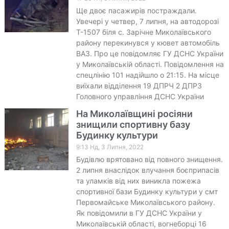
Ще двоє пасажирів постраждали.
Увечері у четвер, 7 липня, на автодорозі
Т-1507 біля с. Зарічне Миколаївського
району перекинувся у кювет автомобіль
ВАЗ. Про це повідомляє ГУ ДСНС України
у Миколаївській області. Повідомлення на
спецлінію 101 надійшло о 21:15. На місце
виїхали відділення 19 ДПРЧ 2 ДПРЗ
Головного управління ДСНС України
На Миколаївщині росіяни
знищили спортивну базу
Будинку культури
9:13 Нд, 3 Липня, 2022
Будівлю врятовано від повного знищення.
2 липня внаслідок влучання боєприпасів
та уламків від них виникла пожежа
спортивної бази Будинку культури у смт
Первомайське Миколаївського району.
Як повідомили в ГУ ДСНС України у
Миколаївській області, вогнеборці 16