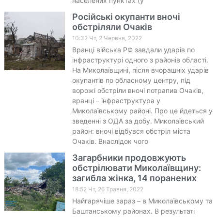
населених пунктах (у
Російські окупанти вночі
обстріляли Очаків
10:32 Чт, 2 Червня, 2022
Вранці війська РФ завдали ударів по
інфраструктурі одного з районів області.
На Миколаївщині, після вчорашніх ударів
окупантів по обласному центру, під
ворожі обстріли вночі потрапив Очаків,
вранці – інфраструктура у
Миколаївському районі. Про це йдеться у
зведенні з ОДА за добу. Миколаївський
район: вночі відбувся обстріл міста
Очаків. Внаслідок чого
Загарбники продовжують
обстрілювати Миколаївщину:
загибла жінка, 14 поранених
18:52 Чт, 26 Травня, 2022
Найгарячіше зараз – в Миколаївському та
Баштанському районах. В результаті