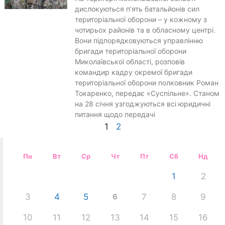
дислокуються п’ять батальйонів сил
територіальної оборони – у кожному з
чотирьох районів та в обласному центрі.
Вони підпорядковуються управлінню
бригади територіальної оборони
Миколаївської області, розповів
командир кадру окремої бригади
територіальної оборони полковник Роман
Токаренко, передає «Суспільне». Станом
на 28 січня узгоджуються всі юридичні
питання щодо передачі
1
2
Пн
Вт
Ср
Чт
Пт
Сб
Нд
1
2
3
4
5
6
7
8
9
10
11
12
13
14
15
16