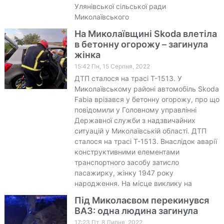
Улянівської сільської ради
Миколаївського
На Миколаївщині Skoda влетіла
в бетонну огорожу – загинула
жінка
15:42 Пн, 15 Серпня, 2022
ДТП сталося на трасі Т-1513. У
Миколаївському районі автомобіль Skoda
Fabia врізався у бетонну огорожу, про що
повідомили у Головному управлінні
Державної служби з надзвичайних
ситуацій у Миколаївській області. ДТП
сталося на трасі Т-1513. Внаслідок аварії
конструктивними елементами
транспортного засобу затисло
пасажирку, жінку 1947 року
народження. На місце виклику на
Під Миколаєвом перекинувся
ВАЗ: одна людина загинула
17:23 Пт, 8 Липня, 2022