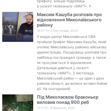
брифінгу. Більше подробиць
в сюжеті телеканалу «МАРТ». У
Максим Кашуба розповів про
відновлення Миколаївського
району
18:47 Чт, 2 Листопада, 2023
У медіа-центрі Миколаївської ОВА
пройшов брифінг Максима Кашуби, який
очолює Миколаївську районну військову
адміністрацію. Посадовець розповів про
найбільш постраждалі громади, а також
як просувається їх відновлення.
Детальніше дивіться у сюжеті
телеканалу «МАРТ», 2 листопада.
Миколаївський район — це один з двох
районів області, де велися активні бойові
дії. На сьогоднішній
Під Миколаєвом браконьєр
виловив понад 900 риб
17:11 Пт, 16 Вересня, 2022