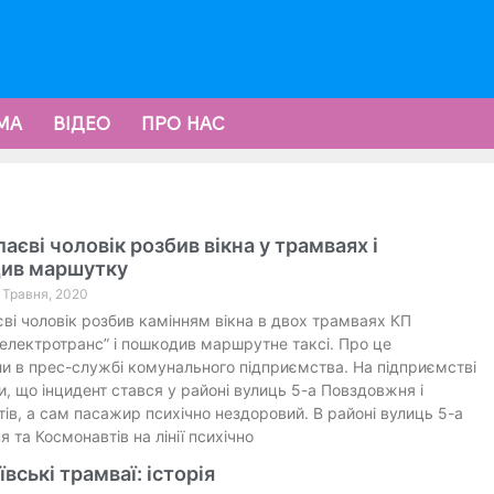
МА
ВІДЕО
ПРО НАС
аєві чоловік розбив вікна у трамваях і
ив маршутку
6 Травня, 2020
ві чоловік розбив камінням вікна в двох трамваях КП
електротранс” і пошкодив маршрутне таксі. Про це
и в прес-службі комунального підприємства. На підприємстві
и, що інцидент стався у районі вулиць 5-а Повздовжня і
ів, а сам пасажир психічно нездоровий. В районі вулиць 5-а
 та Космонавтів на лінії психічно
вські трамваї: історія