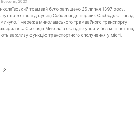
2 Березня, 2020
колаївський трамвай було запущено 26 липня 1897 року,
рут пролягав від вулиці Соборної до перших Слободок. Понад
 минуло, і мережа миколаївського трамвайного транспорту
зширилась. Сьогодні Миколаїв складно уявити без міні-потягів,
ують важливу функцію транспортного сполучення у місті.
2