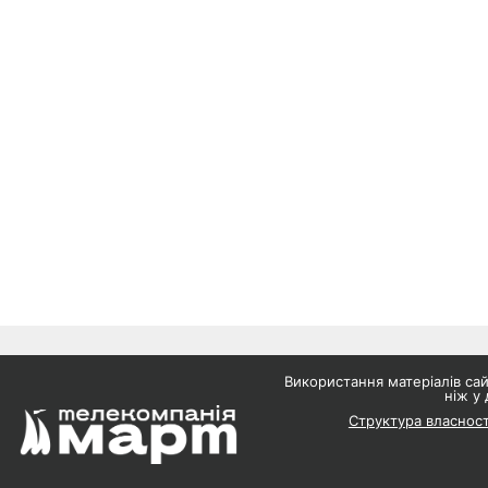
Використання матеріалів с
ніж у 
Структура власност