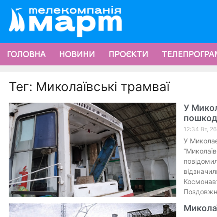
ГОЛОВНА
НОВИНИ
ПРОЄКТИ
ТЕЛЕПРОГРА
Тег: Миколаївські трамваї
У Микол
пошкод
12:34 Вт, 2
У Миколає
“Миколаїв
повідомил
відзначил
Космонавт
Поздовжня
Миколаї