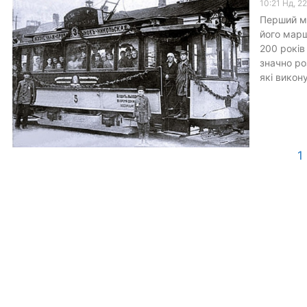
10:21 Нд, 2
Перший ми
його марш
200 років
значно ро
які викон
1