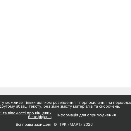
айту можливе тільки шляхом розміщення гіперпосилання на першод
другому абзаці тексту, без змін змісту матеріалів та скорочень.
і та відомості про кінцевих
Інформація для оприлюднення
бенефіціарів
Всі права захищені © ТРК «МАРТ» 2026