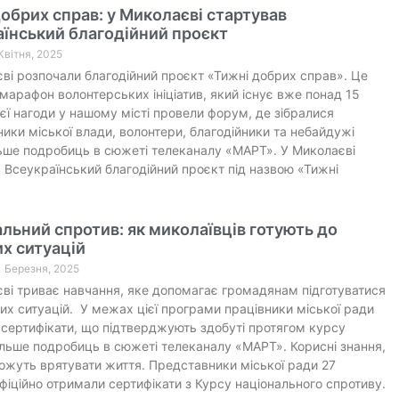
обрих справ: у Миколаєві стартував
їнський благодійний проєкт
 Квітня, 2025
ві розпочали благодійний проєкт «Тижні добрих справ». Це
марафон волонтерських ініціатив, який існує вже понад 15
цієї нагоди у нашому місті провели форум, де зібралися
ики міської влади, волонтери, благодійники та небайдужі
ьше подробиць в сюжеті телеканалу «МАРТ». У Миколаєві
 Всеукраїнський благодійний проєкт під назвою «Тижні
льний спротив: як миколаївців готують до
х ситуацій
1 Березня, 2025
ві триває навчання, яке допомагає громадянам підготуватися
их ситуацій. У межах цієї програми працівники міської ради
сертифікати, що підтверджують здобуті протягом курсу
ільше подробиць в сюжеті телеканалу «МАРТ». Корисні знання,
ожуть врятувати життя. Представники міської ради 27
фіційно отримали сертифікати з Курсу національного спротиву.