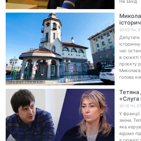
На захід
Миколаї
історич
20:02 Пн, 3
Депутати 
історичну
час остан
в сюжеті 
проєкту р
Миколаєва
голова ком
Тетяна
«Слуга 
20:10 Чт, 2
У фракції
зміни. Те
яка керув
відомо пі
в сюжеті 