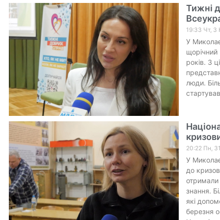
Тижні д
Всеукра
19:33 Чт, 3
У Миколає
щорічний 
років. З 
представн
люди. Біл
стартував
Націона
кризови
20:22 Пн, 3
У Миколає
до кризов
отримали 
знання. Б
які допом
березня о