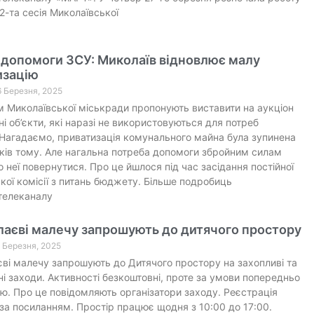
2-та сесія Миколаївської
 допомоги ЗСУ: Миколаїв відновлює малу
изацію
6 Березня, 2025
 Миколаївської міськради пропонують виставити на аукціон
і об’єкти, які наразі не використовуються для потреб
Нагадаємо, приватизація комунального майна була зупинена
ків тому. Але нагальна потреба допомоги збройним силам
 неї повернутися. Про це йшлося під час засідання постійної
кої комісії з питань бюджету. Більше подробиць
телеканалу
лаєві малечу запрошують до дитячого простору
2 Березня, 2025
ві малечу запрошують до Дитячого простору на захопливі та
ні заходи. Активності безкоштовні, проте за умови попередньо
ю. Про це повідомляють організатори заходу. Реєстрація
за посиланням. Простір працює щодня з 10:00 до 17:00.