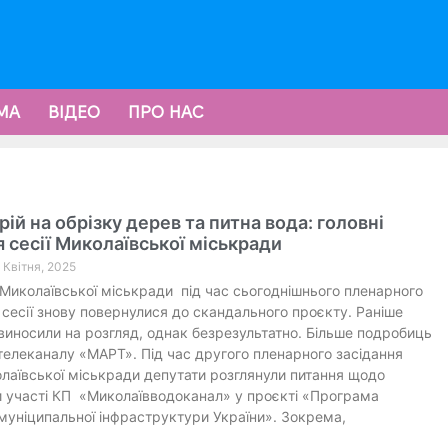
МА
ВІДЕО
ПРО НАС
ій на обрізку дерев та питна вода: головні
 сесії Миколаївської міськради
0 Квітня, 2025
Миколаївської міськради під час сьогоднішнього пленарного
 сесії знову повернулися до скандального проєкту. Раніше
виносили на розгляд, однак безрезультатно. Більше подробиць
телеканалу «МАРТ». Під час другого пленарного засідання
олаївської міськради депутати розглянули питання щодо
 участі КП «Миколаївводоканал» у проєкті «Програма
муніципальної інфраструктури України». Зокрема,