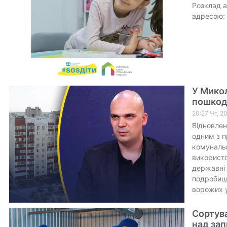
Розклад а
адресою: 
У Микол
пошкод
20:27 Чт, 2
Відновле
одним з п
комунальн
використо
державні 
подробиць
ворожих у
Сортува
над за