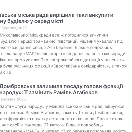
вська міська рада вирішила таки викупити
ну будівлю у середмісті
1 Березня, 2025
Миколаївської міськради все ж погодилися викупити
 будівлю Першої трамвайної підстанції. Рішення ухвалили під
нього засідання сесії, 27-го березня. Більше подробиць
телеканалу «МАРТ». Ініціаторкою подання на сесію міськради
ішення про купівлю Першої трамвайної підстанції у власність
 була очільниця фракції «Європейська солідарність», а також
ісії з
 Домбровська залишила посаду голови фракції
народу»: її замінить Раміль Агабеков
7 Березня, 2025
 партії «Слуга народу» у Миколаївській міській раді відбулися
пер її очолює Раміль Агабеков, замість Тетяни Домбровської,
ала фракцією з початку останнього скликання. Про це стало
д час сесії міськради, 27 лютого. Більше подробиць
телеканалу «МАРТ». У четвер 27-го березня розпочала роботу