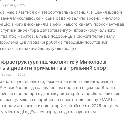
9 Березня, 2025
ві має з’явитися сміттєсортувальна станція. Рішення щодо її
вання Миколаївська міська рада ухвалила восени минулого
уацію з його виконанням в ефірі нашого каналу прокоментував
аступник директора департаменту житлово-комунального
тва Ігор Набатов. Більше подробиць в сюжеті телеканалу
роблема цивілізованої роботи з твердими побутовими
 наразі є надзвичайно актуальною для
нфраструктура під час війни: у Миколаєві
ь відновити причали та вітрильний спорт
7 Березня, 2025
малого судноплавства, безпека на воді та інвентаризація
 У міській раді під головуванням першого віцемера Віталія
ойшла нарада про підготовку акваторій та прибережних зон
го сезону. Більше подробиць в сюжеті телеканалу «МАРТ».
вання миколаївських акваторій в літній сезон 2025 року. На
 у міськраді відбулася нарада під головуванням