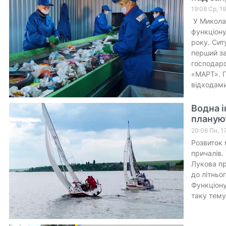
19:08 Ср, 1
У Миколає
функціону
року. Сит
перший з
господарс
«МАРТ». П
відходами
Водна і
плануют
20:06 Пн, 1
Розвиток 
причалів.
Лукова пр
до літньо
Функціону
таку тему