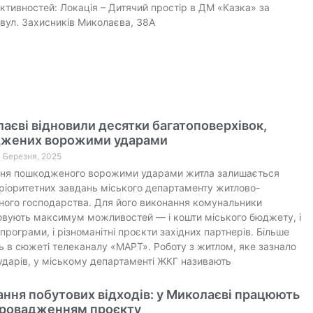
ктивностей: Локація – Дитячий простір в ДМ «Казка» за
вул. Захисників Миколаєва, 38А
аєві відновили десятки багатоповерхівок,
жених ворожими ударами
0 Березня, 2025
ння пошкодженого ворожими ударами житла залишається
ріоритетних завдань міського департаменту житлово-
ого господарства. Для його виконання комунальники
вують максимум можливостей — і кошти міського бюджету, і
програми, і різноманітні проєкти західних партнерів. Більше
 в сюжеті телеканалу «МАРТ». Роботу з житлом, яке зазнало
дарів, у міському департаменті ЖКГ називають
ння побутових відходів: у Миколаєві працюють
провадженням проєкту