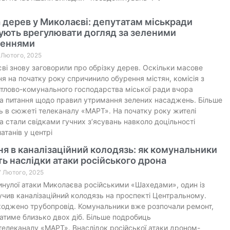
 дерев у Миколаєві: депутатам міськради
ують врегулювати догляд за зеленими
еннями
5 Лютого, 2025
ві знову заговорили про обрізку дерев. Оскільки масове
я на початку року спричинило обурення містян, комісія з
тлово-комунального господарства міської ради вчора
а питання щодо правил утримання зелених насаджень. Більше
 в сюжеті телеканалу «МАРТ». На початку року жителі
 стали свідками гучних з’ясувань навколо доцільності
атанів у центрі
я в каналізаційний колодязь: як комунальники
ь наслідки атаки російського дрона
7 Лютого, 2025
инулої атаки Миколаєва російськими «Шахедами», один із
учив каналізаційний колодязь на проспекті Центральному.
оджено трубопровід. Комунальники вже розпочали ремонт,
атиме близько двох діб. Більше подробиць
телеканалу «МАРТ». Внаслідок російської атаки дроном-