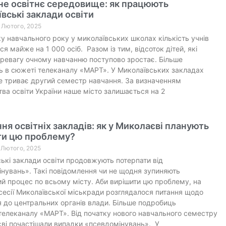
не освітнє середовище: як працюють
вські заклади освіти
8 Лютого, 2025
ку навчального року у миколаївських школах кількість учнів
я майже на 1 000 осіб. Разом із тим, відсоток дітей, які
ревагу очному навчанню поступово зростає. Більше
 в сюжеті телеканалу «МАРТ». У Миколаївських закладах
е триває другий семестр навчання. За визначенням
тва освіти України наше місто залишається на 2
ня освітніх закладів: як у Миколаєві планують
ти цю проблему?
7 Лютого, 2025
ькі заклади освіти продовжують потерпати від
нувань». Такі повідомлення чи не щодня зупиняють
й процес по всьому місту. Аби вирішити цю проблему, на
 сесії Миколаївської міськради розглядалося питання щодо
 до центральних органів влади. Більше подробиць
телеканалу «МАРТ». Від початку нового навчального семестру
ві почастішали випадки «псевдомінувань». У