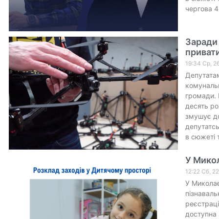
чергова 4
Заради
приват
19:34 Ср, 2
Депутатам
комунальн
громади. 
десять ро
змушує до
депутатсь
в сюжеті 
У Мико
12:22 Сб, 2
У Миколає
пізнаваль
реєстраці
доступна 