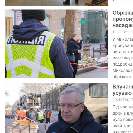
Обрізка
пропон
насадж
19:20 Вт, 2
У Миколає
кронуванн
питань жи
розглянул
подробиць
Миколаєва
обрізки пл
Влучанн
усувают
20:48 Пн, 1
Під час м
дронів вл
Було пошк
який трив
в сюжеті 