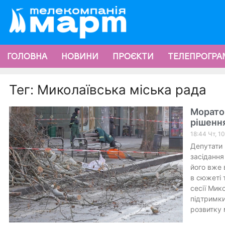
ГОЛОВНА
НОВИНИ
ПРОЄКТИ
ТЕЛЕПРОГРА
Тег: Миколаївська міська рада
Моратор
рішення
18:44 Чт, 1
Депутати 
засідання
його вже 
в сюжеті 
сесії Мик
підтримки
розвитку 