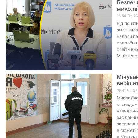
Безпеч
миколаї
18:54 Пт, 2
Від почат
зменшилас
надали пе
подробиць
освіти вж
Міністерс
Мінуван
виріши
19:41 Чт, 2
Миколаївс
«псевдомі
навчальни
засіданні
звернення
в сюжеті 
у Миколає