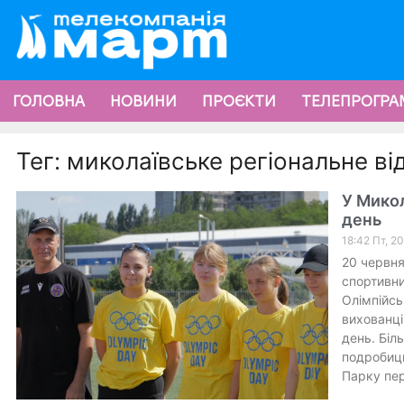
ГОЛОВНА
НОВИНИ
ПРОЄКТИ
ТЕЛЕПРОГРА
Тег: миколаївське регіональне ві
У Микол
день
18:42 Пт, 2
20 червня
спортивни
Олімпійсь
вихованці
день. Біл
подробиць
Парку пе