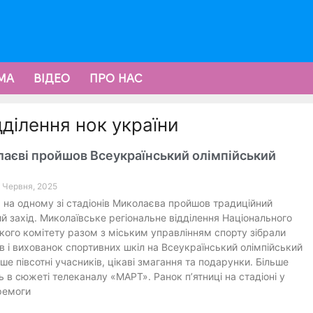
МА
ВІДЕО
ПРО НАС
дділення нок україни
аєві пройшов Всеукраїнський олімпійський
0 Червня, 2025
 на одному зі стадіонів Миколаєва пройшов традиційний
й захід. Миколаївське регіональне відділення Національного
кого комітету разом з міським управлінням спорту зібрали
в і вихованок спортивних шкіл на Всеукраїнський олімпійський
ьше півсотні учасників, цікаві змагання та подарунки. Більше
 в сюжеті телеканалу «МАРТ». Ранок п’ятниці на стадіоні у
ремоги