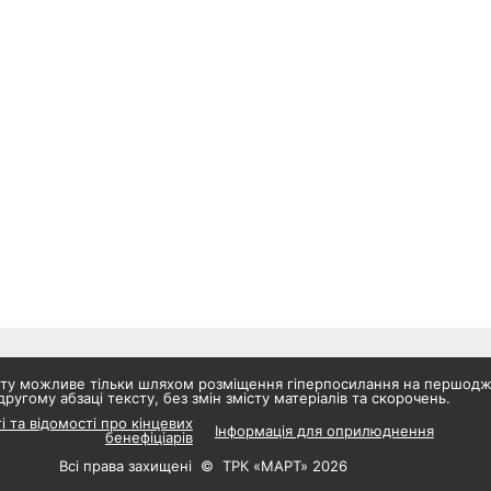
айту можливе тільки шляхом розміщення гіперпосилання на першод
другому абзаці тексту, без змін змісту матеріалів та скорочень.
і та відомості про кінцевих
Інформація для оприлюднення
бенефіціарів
Всі права захищені © ТРК «МАРТ» 2026