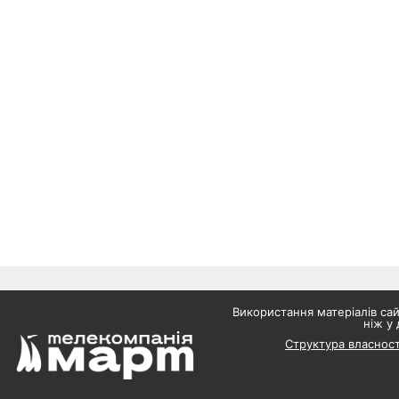
Використання матеріалів с
ніж у 
Структура власност