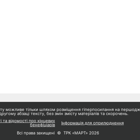
айту можливе тільки шляхом розміщення гіперпосилання на першод
другому абзаці тексту, без змін змісту матеріалів та скорочень.
і та відомості про кінцевих
Інформація для оприлюднення
бенефіціарів
Всі права захищені © ТРК «МАРТ» 2026