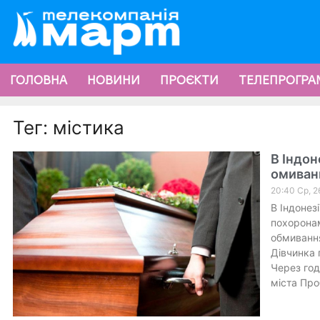
ГОЛОВНА
НОВИНИ
ПРОЄКТИ
ТЕЛЕПРОГРА
Тег: містика
В Індон
омиван
20:40 Ср, 2
В Індонез
похоронами
обмивання
Дівчинка 
Через год
міста Проб