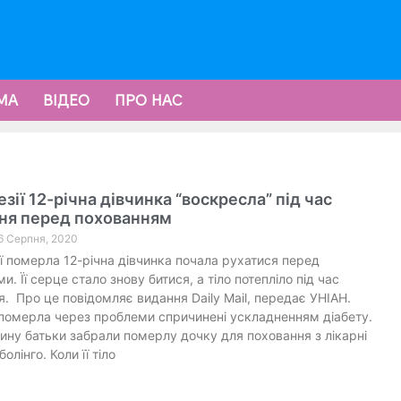
МА
ВІДЕО
ПРО НАС
езії 12-річна дівчинка “воскресла” під час
ня перед похованням
6 Серпня, 2020
ії померла 12-річна дівчинка почала рухатися перед
. Її серце стало знову битися, а тіло потепліло під час
. Про це повідомляє видання Daily Mail, передає УНІАН.
померла через проблеми спричинені ускладненням діабету.
ину батьки забрали померлу дочку для поховання з лікарні
олінго. Коли її тіло