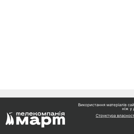
Використання матеріалів с
ніж у 
Структура власност