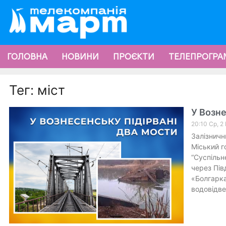
ГОЛОВНА
НОВИНИ
ПРОЄКТИ
ТЕЛЕПРОГРА
Тег: міст
У Возне
20:10 Ср, 2
Залізничн
Міський г
“Суспільн
через Пів
«Болгарка
водовідве