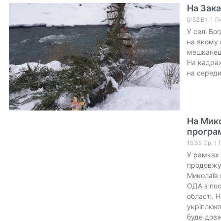
На Зака
0:52 Вт, 1 
У селі Бо
на якому 
мешканець
На кадрах
на середи
На Мико
програ
15:55 Ср, 1 
У рамках 
продовжує
Миколаїв 
ОДА з пос
області. 
укріплюют
буде довж