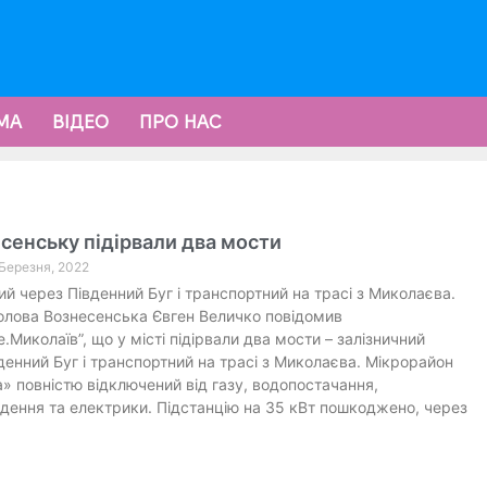
МА
ВІДЕО
ПРО НАС
сенську підірвали два мости
 Березня, 2022
ий через Південний Буг і транспортний на трасі з Миколаєва.
олова Вознесенська Євген Величко повідомив
е.Миколаїв”, що у місті підірвали два мости – залізничний
денний Буг і транспортний на трасі з Миколаєва. Мікрорайон
» повністю відключений від газу, водопостачання,
дення та електрики. Підстанцію на 35 кВт пошкоджено, через