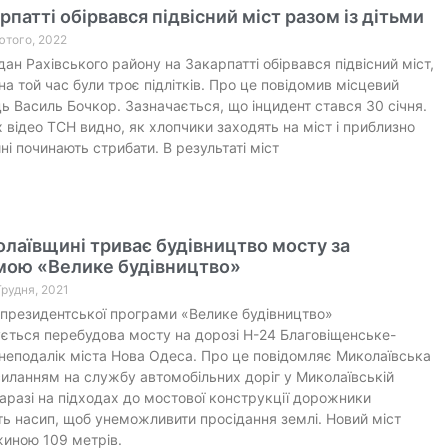
рпатті обірвався підвісний міст разом із дітьми
Лютого, 2022
гдан Рахівського району на Закарпатті обірвався підвісний міст,
на той час були троє підлітків. Про це повідомив місцевий
 Василь Бочкор. Зазначається, що інцидент стався 30 січня.
 відео ТСН видно, як хлопчики заходять на міст і приблизно
ні починають стрибати. В результаті міст
лаївщині триває будівництво мосту за
мою «Велике будівництво»
Грудня, 2021
президентської програми «Велике будівництво»
ться перебудова мосту на дорозі Н-24 Благовіщенське-
неподалік міста Нова Одеса. Про це повідомляє Миколаївська
иланням на службу автомобільних доріг у Миколаївській
Наразі на підходах до мостової конструкції дорожники
ь насип, щоб унеможливити просідання землі. Новий міст
иною 109 метрів.