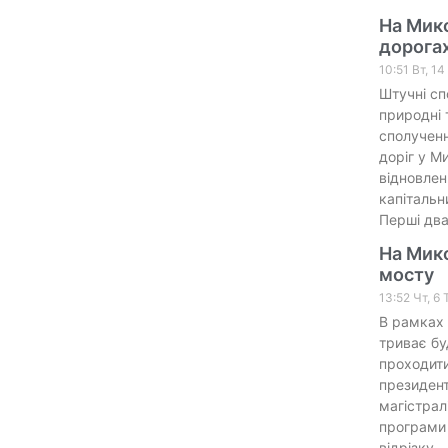
На Мико
дорогах
10:51 Вт, 1
Штучні сп
природні 
сполучен
доріг у М
відновлен
капітальн
Перші два
На Мико
мосту
13:52 Чт, 6
В рамках 
триває бу
проходити
президент
магістрал
програми 
відрізку