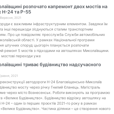
лаївщині розпочато капремонт двох мостів на
 Н-24 та Р-55
4 Вересня, 2021
оруди є важливим інфраструктурним елементом. Завдяки їм
та інші перешкоди з’єднуються сталим транспортним
ням. Про це повідомляє пресслужба Служби автомобільних
иколаївській області. У рамках Національної програми
ня штучних споруд цьогоріч планується розпочати
ий ремонт 5 мостів з підходами на автошляхах Миколаївщини.
 мостові переходи уже
лаївщині триває будівництво надсучасного
 Травня, 2021
реконструкції автодороги Н-24 Благовіщенське-Миколаїв
дівництво мосту через річку Гнилий Єланець. Магістраль
ме через місто Вознесенськ. Роботи виконують за програмою
а «Велике Будівництво». Будівництво відрізку автошляху на
і Н-24 – один із перших проєктів 2021-го року в рамках
«Велике Будівництво». Частина ділянки – це створення нового