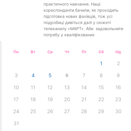
практичного навчання. Наші
кореспонденти бачили, як проходить
підготовка нових фахівців, тож усі
подробиці дивіться далі у сюжеті
телеканалу «МАРТ». Аби задовольнити
потребу у кваліфікованих
Пн
Вт
Ср
Чт
Пт
Сб
Нд
1
2
3
4
5
6
7
8
9
10
11
12
13
14
15
16
17
18
19
20
21
22
23
24
25
26
27
28
29
30
31