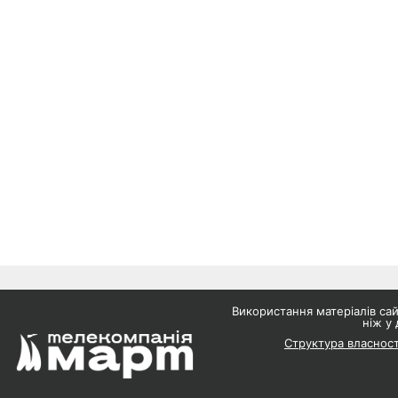
Використання матеріалів с
ніж у 
Структура власност