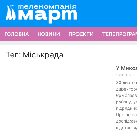
ГОЛОВНА
НОВИНИ
ПРОЄКТИ
ТЕЛЕПРОГРА
Тег: Міськрада
У Микол
16:41 Ср, 1 
30 листо
директоро
Єрмолаєви
району, у
підрядник
Про це по
досліджен
відстані о