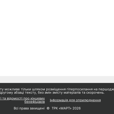
айту можливе тільки шляхом розміщення гіперпосилання на першод
другому абзаці тексту, без змін змісту матеріалів та скорочень.
і та відомості про кінцевих
Інформація для оприлюднення
бенефіціарів
Всі права захищені © ТРК «МАРТ» 2026