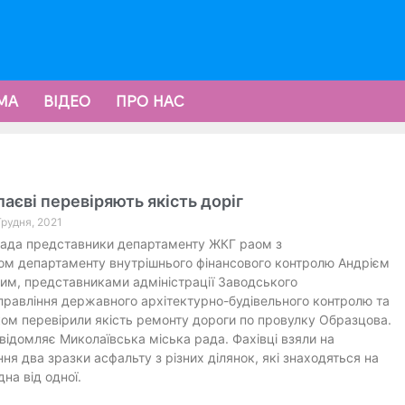
МА
ВІДЕО
ПРО НАС
аєві перевіряють якість доріг
Грудня, 2021
пада представники департаменту ЖКГ раом з
м департаменту внутрішнього фінансового контролю Андрієм
м, представниками адміністрації Заводського
правління державного архітектурно-будівельного контролю та
ом перевірили якість ремонту дороги по провулку Образцова.
відомляє Миколаївська міська рада. Фахівці взяли на
ня два зразки асфальту з різних ділянок, які знаходяться на
дна від одної.