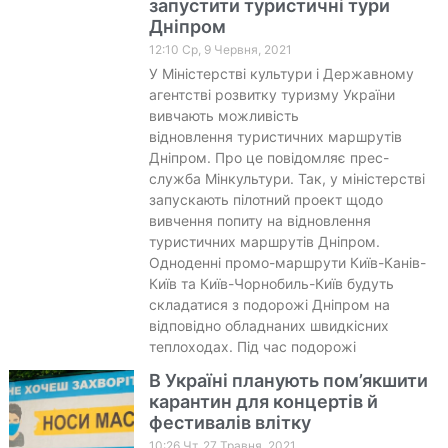
запустити туристичні тури
Дніпром
12:10 Ср, 9 Червня, 2021
У Міністерстві культури і Державному
агентстві розвитку туризму України
вивчають можливість
відновлення туристичних маршрутів
Дніпром. Про це повідомляє прес-
служба Мінкультури. Так, у міністерстві
запускають пілотний проект щодо
вивчення попиту на відновлення
туристичних маршрутів Дніпром.
Одноденні промо-маршрути Київ-Канів-
Київ та Київ-Чорнобиль-Київ будуть
складатися з подорожі Дніпром на
відповідно обладнаних швидкісних
теплоходах. Під час подорожі
В Україні планують пом’якшити
карантин для концертів й
фестивалів влітку
10:26 Чт, 27 Травня, 2021