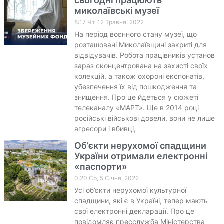
сьогодні працюють
миколаївські музеї
8:17 Чт, 12 Травня, 2022
На період воєнного стану музеї, що
розташовані Миколаївщині закриті для
відвідувачів. Робота працівників установ
зараз сконцентрована на захисті своїх
колекцій, а також охороні експонатів,
убезпечення їх від пошкодження та
знищення. Про це йдеться у сюжеті
телеканалу «МАРТ». Ще в 2014 році
російські військові довели, вони не лише
агресори і вбивці,
Об’єкти нерухомої спадщини
України отримали електронні
«паспорти»
0:20 Ср, 5 Січня, 2022
Усі об’єкти нерухомої культурної
спадщини, які є в Україні, тепер мають
свої електронні декларації. Про це
повідомляє пресслужба Міністерства