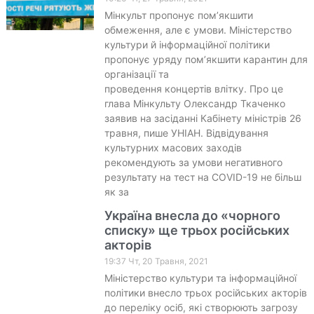
Мінкульт пропонує пом’якшити
обмеження, але є умови. Міністерство
культури й інформаційної політики
пропонує уряду пом’якшити карантин для
організації та
проведення концертів влітку. Про це
глава Мінкульту Олександр Ткаченко
заявив на засіданні Кабінету міністрів 26
травня, пише УНІАН. Відвідування
культурних масових заходів
рекомендують за умови негативного
результату на тест на COVID-19 не більш
як за
Україна внесла до «чорного
списку» ще трьох російських
акторів
19:37 Чт, 20 Травня, 2021
Міністерство культури та інформаційної
політики внесло трьох російських акторів
до переліку осіб, які створюють загрозу