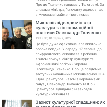
Про це Ткаченко написав у Телеграмі. За
словами міністра, “спочатку здалось, що
в Миколаєві майже нікого немає.
Миколаїв відвідав міністр
культури та інформаційної
політики Олександр Ткаченко
13:49 Чт, 18 Серпня, 2022
Це була дуже ефективна, але виключно
робоча поїздка. У середу, 17 серпня, до
прифронтового Миколаєва з робочим
візитом прибув Міністр культури та
інформаційної політики України
Олександр Ткаченко. Про це повідомив
заступник начальника Миколаївської ОВА
Юрій Гранатуров. Разом з керівниками
галузі, Олександр Ткаченко та Юрій
Гранатуров відвідали сім закладів
культури Миколаєва
Захист культурної спадщини: як