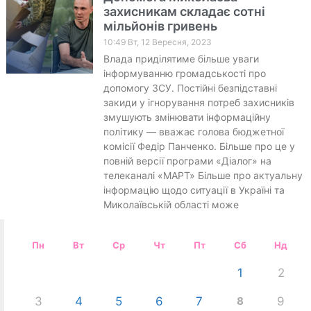
захисникам складає сотні
мільйонів гривень
10:49 Вт, 12 Вересня, 2023
Влада приділятиме більше уваги
інформуванню громадськості про
допомогу ЗСУ. Постійні безпідставні
закиди у ігнорування потреб захисників
змушують змінювати інформаційну
політику — вважає голова бюджетної
комісії Федір Панченко. Більше про це у
повній версії програми «Діалог» на
телеканалі «МАРТ» Більше про актуальну
інформацію щодо ситуації в Україні та
Миколаївській області може
Пн
Вт
Ср
Чт
Пт
Сб
Нд
1
2
3
4
5
6
7
8
9