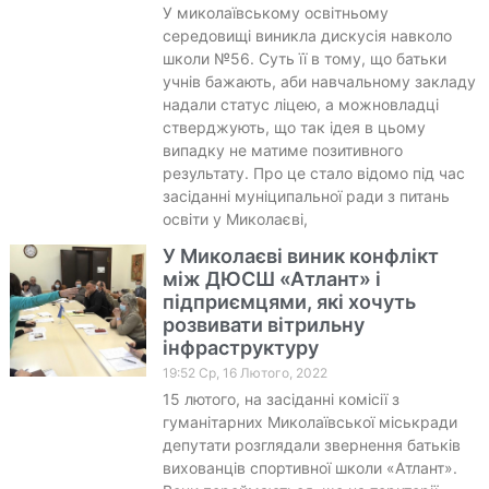
У миколаївському освітньому
середовищі виникла дискусія навколо
школи №56. Суть її в тому, що батьки
учнів бажають, аби навчальному закладу
надали статус ліцею, а можновладці
стверджують, що так ідея в цьому
випадку не матиме позитивного
результату. Про це стало відомо під час
засіданні муніципальної ради з питань
освіти у Миколаєві,
У Миколаєві виник конфлікт
між ДЮСШ «Атлант» і
підприємцями, які хочуть
розвивати вітрильну
інфраструктуру
19:52 Ср, 16 Лютого, 2022
15 лютого, на засіданні комісії з
гуманітарних Миколаївської міськради
депутати розглядали звернення батьків
вихованців спортивної школи «Атлант».