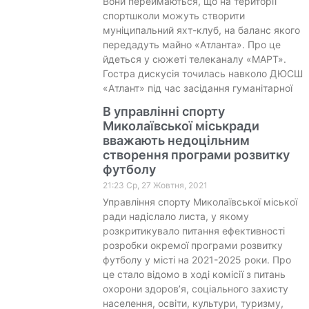
Вони переймаються, що на території
спортшколи можуть створити
муніципальний яхт-клуб, на баланс якого
передадуть майно «Атланта». Про це
йдеться у сюжеті телеканалу «МАРТ».
Гостра дискусія точилась навколо ДЮСШ
«Атлант» під час засідання гуманітарної
В управлінні спорту
Миколаївської міськради
вважають недоцільним
створення програми розвитку
футболу
21:23 Ср, 27 Жовтня, 2021
Управління спорту Миколаївської міської
ради надіслало листа, у якому
розкритикувало питання ефективності
розробки окремої програми розвитку
футболу у місті на 2021-2025 роки. Про
це стало відомо в ході комісії з питань
охорони здоров’я, соціального захисту
населення, освіти, культури, туризму,