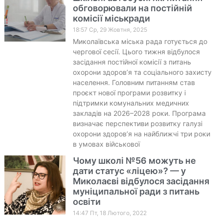
обговорювали на постійній
комісії міськради
18:57 Ср, 29 Жовтня, 2025
Миколаївська міська рада готується до
чергової сесії. Цього тижня відбулося
засідання постійної комісії з питань
охорони здоров’я та соціального захисту
населення. Головним питанням став
проєкт нової програми розвитку і
підтримки комунальних медичних
закладів на 2026–2028 роки. Програма
визначає перспективи розвитку галузі
охорони здоров’я на найближчі три роки
в умовах військової
Чому школі №56 можуть не
дати статус «ліцею»? — у
Миколаєві відбулося засідання
муніципальної ради з питань
освіти
14:47 Пт, 18 Лютого, 2022