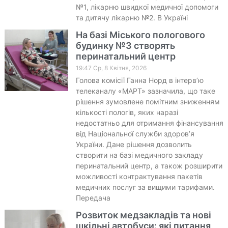
№1, лікарню швидкої медичної допомоги
та дитячу лікарню №2. В Україні
На базі Міського пологового
будинку №3 створять
перинатальний центр
19:47 Ср, 8 Квітня, 2026
Голова комісії Ганна Норд в інтерв’ю
телеканалу «МАРТ» зазначила, що таке
рішення зумовлене помітним зниженням
кількості пологів, яких наразі
недостатньо для отримання фінансування
від Національної служби здоров’я
України. Дане рішення дозволить
створити на базі медичного закладу
перинатальний центр, а також розширити
можливості контрактування пакетів
медичних послуг за вищими тарифами.
Передача
Розвиток медзакладів та нові
шкільні автобуси: які питання