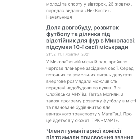
молоді та спорту у вівторок, 26 жовтня,
передає видання «НикВести».
Начальниця
Доля довгобуду, розвиток
футболу та ділянка під
відстійник для фур в Миколаєві:
підсумки 10-ї сесії міськради
21:52 Пт, 1 Жовтня, 2021
У Миколаївській міській раді пройшло
чергове пленарне засідання сесії. Серед
поточних та земельних питань депутати
вчергове розглядали можливість
передачі недобудови по вулиці 3-я
Слобідська ЧНУ ім. Петра Могили, а
також програму розвитку футболу в місті
та плановане будівництво для
вантажного транспорту у Матвіївці. Про
це йдеться у сюжеті ТРК «МАРТ».
Члени гуманітарної комісії
підтримали присвоєння звання