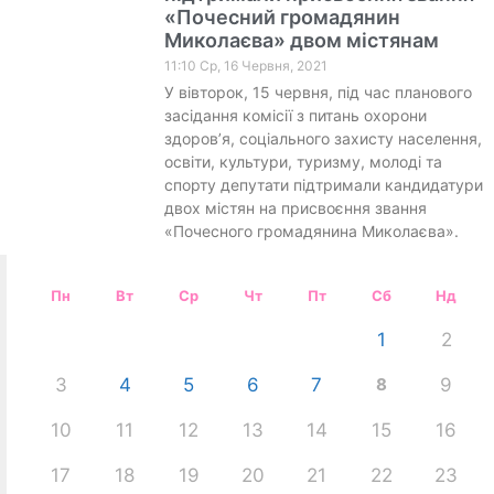
«Почесний громадянин
Миколаєва» двом містянам
11:10 Ср, 16 Червня, 2021
У вівторок, 15 червня, під час планового
засідання комісії з питань охорони
здоров’я, соціального захисту населення,
освіти, культури, туризму, молоді та
спорту депутати підтримали кандидатури
двох містян на присвоєння звання
«Почесного громадянина Миколаєва».
Пн
Вт
Ср
Чт
Пт
Сб
Нд
1
2
3
4
5
6
7
8
9
10
11
12
13
14
15
16
17
18
19
20
21
22
23