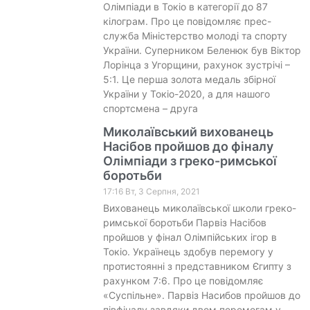
Олімпіади в Токіо в категорії до 87
кілограм. Про це повідомляє прес-
служба Міністерство молоді та спорту
України. Суперником Беленюк був Віктор
Лорінца з Угорщини, рахунок зустрічі –
5:1. Це перша золота медаль збірної
України у Токіо-2020, а для нашого
спортсмена – друга
Миколаївський вихованець
Насібов пройшов до фіналу
Олімпіади з греко-римської
боротьби
17:16 Вт, 3 Серпня, 2021
Вихованець миколаївської школи греко-
римської боротьби Парвіз Насібов
пройшов у фінал Олімпійських ігор в
Токіо. Українець здобув перемогу у
протистоянні з представником Єгипту з
рахунком 7:6. Про це повідомляє
«Суспільне». Парвіз Насибов пройшов до
півфіналу завдяки двом перемогам у