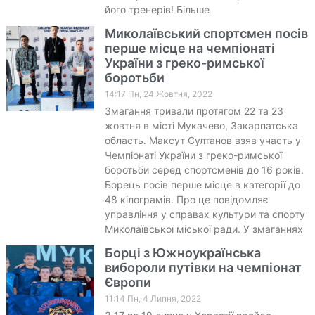
його тренерів! Більше
Миколаївський спортсмен посів
перше місце на чемпіонаті
України з греко-римської
боротьби
14:17 Пн, 24 Жовтня, 2022
Змагання тривали протягом 22 та 23
жовтня в місті Мукачево, Закарпатська
область. Максут Султанов взяв участь у
Чемпіонаті України з греко-римської
боротьби серед спортсменів до 16 років.
Борець посів перше місце в категорії до
48 кілограмів. Про це повідомляє
управління у справах культури та спорту
Миколаївської міської ради. У змаганнях
Борці з Южноукраїнська
вибороли путівки на чемпіонат
Європи
11:14 Пн, 4 Липня, 2022