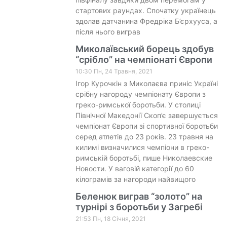
стартових раундах. Спочатку українець
здолав датчанина Фредріка Б’єрхууса, а
після нього виграв
Миколаївський борець здобув
“срібло” на чемпіонаті Європи
10:30 Пн, 24 Травня, 2021
Ігор Курочкін з Миколаєва приніс Україні
срібну нагороду чемпіонату Європи з
греко-римської боротьби. У столиці
Північної Македонії Скоп’є завершується
чемпіонат Європи зі спортивної боротьби
серед атлетів до 23 років. 23 травня на
килимі визначилися чемпіони в греко-
римській боротьбі, пише Николаевские
Новости. У ваговій категорії до 60
кілограмів за нагороди найвищого
Беленюк виграв “золото” на
турнірі з боротьби у Загребі
21:53 Пн, 18 Січня, 2021