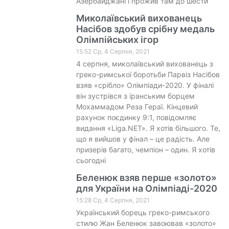
Азербайджані і прожив там до шести
Миколаївський вихованець
Насібов здобув срібну медаль
Олімпійських ігор
15:52 Ср, 4 Серпня, 2021
4 серпня, миколаївський вихованець з
греко-римської боротьби Парвіз Насібов
взяв «срібло» Олімпіади-2020. У фіналі
він зустрівся з іранським борцем
Мохаммадом Реза Гераї. Кінцевий
рахунок поєдинку 9:1, повідомляє
видання «Liga.NET». Я хотів більшого. Те,
що я вийшов у фінал – це радість. Але
призерів багато, чемпіон – один. Я хотів
сьогодні
Беленюк взяв перше «золото»
для України на Олімпіаді-2020
15:28 Ср, 4 Серпня, 2021
Український борець греко-римського
стилю Жан Беленюк завоював «золото»