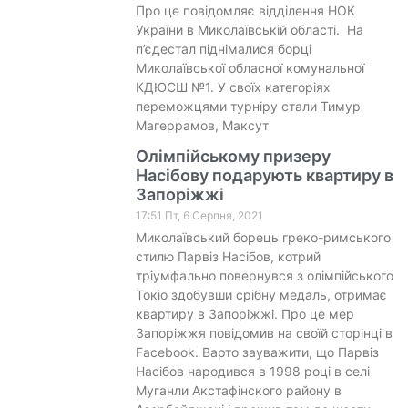
Про це повідомляє відділення НОК
України в Миколаївській області. На
п’єдестал піднімалися борці
Миколаївської обласної комунальної
КДЮСШ №1. У своїх категоріях
переможцями турніру стали Тимур
Магеррамов, Максут
Олімпійському призеру
Насібову подарують квартиру в
Запоріжжі
17:51 Пт, 6 Серпня, 2021
Миколаївський борець греко-римського
стилю Парвіз Насібов, котрий
тріумфально повернувся з олімпійського
Токіо здобувши срібну медаль, отримає
квартиру в Запоріжжі. Про це мер
Запоріжжя повідомив на своїй сторінці в
Facebook. Варто зауважити, що Парвіз
Насібов народився в 1998 році в селі
Муганли Акстафінского району в