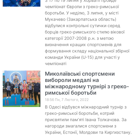
З 17 по 19 липня у Хорватії пройде
чемпіонат Європи з греко-римської
боротьби. У неділю, 3 липня, у місті
Мукачево (Закарпатська область)
відбулися контрольні сутички серед
борців греко-римського стилю вікової
категорії 2007-2008 р.н. з метою
визначення кращих спортсменів для
формування складу національної збірної
команди України (U-15) для участі у
чемпіонаті
Миколаївські спортсмени
вибороли медалі на
міжнародному турнірі з греко-
римської боротьби
18:56 Пн, 7 Лютого, 2022
В Одесі відбувся міжнародний турнір з
греко-римської боротьби, котрий
присвятили пам’яті Івана Толкачова. За
нагороди змагалися спортсмени з
України, Естонії, Молдови та Киргизстану.