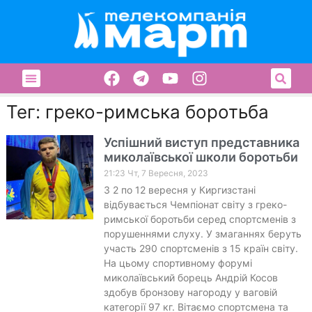
Тег: греко-римська боротьба
Успішний виступ представника
миколаївської школи боротьби
21:23 Чт, 7 Вересня, 2023
З 2 по 12 вересня у Киргизстані
відбувається Чемпіонат світу з греко-
римської боротьби серед спортсменів з
порушеннями слуху. У змаганнях беруть
участь 290 спортсменів з 15 країн світу.
На цьому спортивному форумі
миколаївський борець Андрій Косов
здобув бронзову нагороду у ваговій
категорії 97 кг. Вітаємо спортсмена та