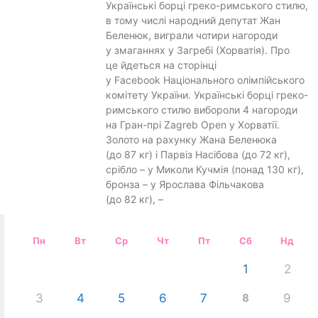
Українські борці греко-римського стилю,
в тому числі народний депутат Жан
Беленюк, виграли чотири нагороди
у змаганнях у Загребі (Хорватія). Про
це йдеться на сторінці
у Facebook Національного олімпійського
комітету України. Українські борці греко-
римського стилю вибороли 4 нагороди
на Гран-прі Zagreb Open у Хорватії.
Золото на рахунку Жана Беленюка
(до 87 кг) і Парвіз Насібова (до 72 кг),
срібло – у Миколи Кучмія (понад 130 кг),
бронза – у Ярослава Фільчакова
(до 82 кг), –
Пн
Вт
Ср
Чт
Пт
Сб
Нд
1
2
3
4
5
6
7
8
9