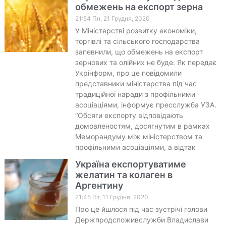
обмежень на експорт зерна
21:54 Пн, 21 Грудня, 2020
У Міністерстві розвитку економіки,
торгівлі та сільського господарства
запевнили, що обмежень на експорт
зернових та олійних не буде. Як передає
Укрінформ, про це повідомили
представники міністерства під час
традиційної наради з профільними
асоціаціями, інформує пресслужба УЗА.
“Обсяги експорту відповідають
домовленостям, досягнутим в рамках
Меморандуму між міністерством та
профільними асоціаціями, а відтак
Україна експортуватиме
желатин та колаген в
Аргентину
21:45 Пт, 11 Грудня, 2020
Про це йшлося під час зустрічі голови
Держпродспоживслужби Владислави