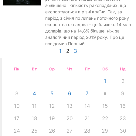
збільшено і кількість ракоподібних, що
експортуються в різні країни. Так, за
період з січня по липень поточного року
експортна складова – це близько 14 млн
доларів, що на 14,8% більше, ніж за
аналогічний період 2019 року. Про це
повідомив Перший
1
2
3
Пн
Вт
Ср
Чт
Пт
Сб
Нд
1
2
3
4
5
6
7
8
9
10
11
12
13
14
15
16
17
18
19
20
21
22
23
24
25
26
27
28
29
30