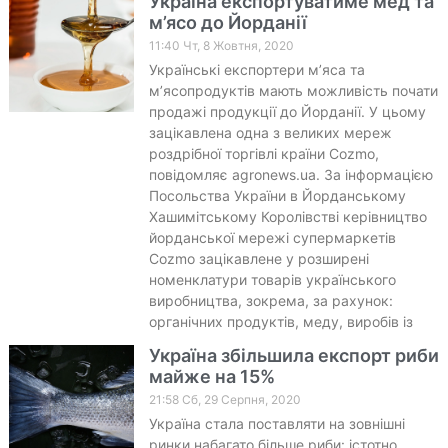
Україна експортуватиме мед та
м’ясо до Йорданії
11:40 Чт, 8 Жовтня, 2020
Українські експортери м’яса та
м’ясопродуктів мають можливість почати
продажі продукції до Йорданії. У цьому
зацікавлена одна з великих мереж
роздрібної торгівлі країни Cozmo,
повідомляє agronews.ua. За інформацією
Посольства України в Йорданському
Хашимітському Королівстві керівництво
йорданської мережі супермаркетів
Cozmo зацікавлене у розширені
номенклатури товарів українського
виробництва, зокрема, за рахунок:
органічних продуктів, меду, виробів із
Україна збільшила експорт риби
майже на 15%
21:58 Сб, 29 Серпня, 2020
Україна стала поставляти на зовнішні
ринки набагато більше риби: істотно