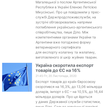
Магалецької з послом Аргентинської
Республіки в Україні Еленою Летісією
Мікусінські. Про це повідомили у прес-
службі Держпродспоживслужби, на
зустрічі обговорювались напрями
поглиблення українсько-аргентинського
співробітництва, пише Діло. Між
компетентними органами України та
Аргентини вже погоджено форму
ветеринарного сертифіката
для експорту колагену та желатину,
виготовленого зі шкір жуйних тварин.
Україна скоротила експорт
товарів до ЄС на 16%
21:45 Пт, 20 Листопада, 2020
Експорт товарів до країн Євросоюзу
скоротився на 16,3%, до 13,06 мільярда
доларів, імпорт з ЄС – на 10,5%, до 16,44
мільярда доларів. Про це йдеться
у даних Державної служби статистики,
пише Діло. Сальдо зовнішньої торгівлі