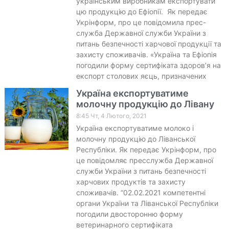
українським виробникам експортувати
цю продукцію до Ефіопії. Як передає
Укрінформ, про це повідомила прес-
служба Державної служби України з
питань безпечності харчової продукції та
захисту споживачів. «Україна та Ефіопія
погодили форму сертифіката здоров’я на
експорт столових яєць, призначених
Україна експортуватиме
молочну продукцію до Лівану
8:45 Чт, 4 Лютого, 2021
Україна експортуватиме молоко і
молочну продукцію до Ліванської
Республіки. Як передає Укрінформ, про
це повідомляє пресслужба Державної
служби України з питань безпечності
харчових продуктів та захисту
споживачів. “02.02.2021 компетентні
органи України та Ліванської Республіки
погодили двосторонню форму
ветеринарного сертифіката