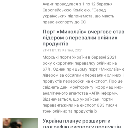
Аудит проводився з 1 по 12 березня
Європейською Комісією. “Серед
українських підприємств, що мають
право експорту до ЄС
Порт «Миколаїв» вчергове став
лідером з перевалки олійних
продуктів
21:41 Вт, 13 Квітня, 2021
Морські порти України в березні 2021
року скоротили перевалку олійних на
67%. Однак при цьому порт «Миколаїв» є
лідером за обсягами перевалки олійних і
продуктів переробки на експорт. Про це
свідчать дані моніторингу інформаційно-
аналітичного агентства «АПК-Інформ».
Відзначається, що українські порти
перевантажили на експорт 683 тисяч
тонн олійних та продуктів їх
Україна планує розширити
географію експорту продуктів