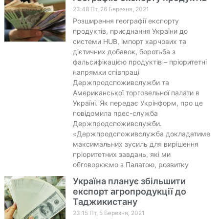
23:48 Пт, 26 Березня, 2021
Розширення географії експорту
продуктів, приєднання України до
системи HUB, імпорт харчових та
дієтичних добавок, боротьба з
фальсифікацією продуктів – пріоритетні
напрямки співпраці
Держпродспоживслужби та
Американської торговельної палати в
Україні. Як передає Укрінформ, про це
повідомила прес-служба
Держпродспоживслужби.
«Держпродспоживслужба докладатиме
максимальних зусиль для вирішення
пріоритетних завдань, які ми
обговорюємо з Палатою, розвитку
Україна планує збільшити
експорт агропродукції до
Таджикистану
23:15 Пт, 5 Березня, 2021