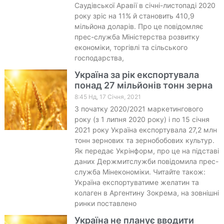
Саудівської Аравії в січні-листопаді 2020
року зріс на 11% й становить 410,9
мільйона доларів. Про це повідомляє
прес-служба Міністерства розвитку
економіки, торгівлі та сільського
господарства,
Україна за рік експортувала
понад 27 мільйонів тонн зерна
8:45 Нд, 17 Січня, 2021
З початку 2020/2021 маркетингового
року (з 1 липня 2020 року) і по 15 січня
2021 року Україна експортувала 27,2 млн
тонн зернових та зернобобових культур.
Як передає Укрінформ, про це на підставі
даних Держмитслужби повідомила прес-
служба Мінекономіки. Читайте також:
Україна експортуватиме желатин та
колаген в Аргентину Зокрема, на зовнішні
ринки поставлено
Україна не планує вводити