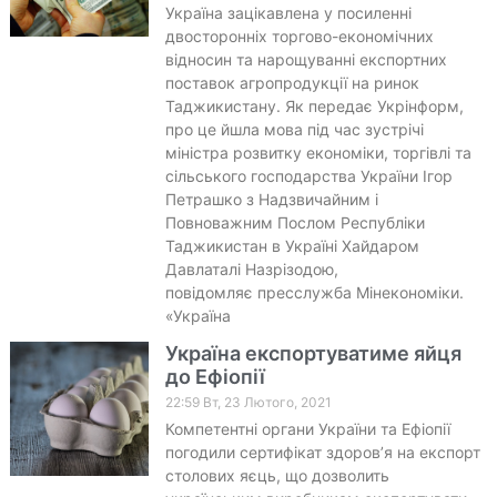
Україна зацікавлена у посиленні
двосторонніх торгово-економічних
відносин та нарощуванні експортних
поставок агропродукції на ринок
Таджикистану. Як передає Укрінформ,
про це йшла мова під час зустрічі
міністра розвитку економіки, торгівлі та
сільського господарства України Ігор
Петрашко з Надзвичайним і
Повноважним Послом Республіки
Таджикистан в Україні Хайдаром
Давлаталі Назрізодою,
повідомляє пресслужба Мінекономіки.
«Україна
Україна експортуватиме яйця
до Ефіопії
22:59 Вт, 23 Лютого, 2021
Компетентні органи України та Ефіопії
погодили сертифікат здоров’я на експорт
столових яєць, що дозволить