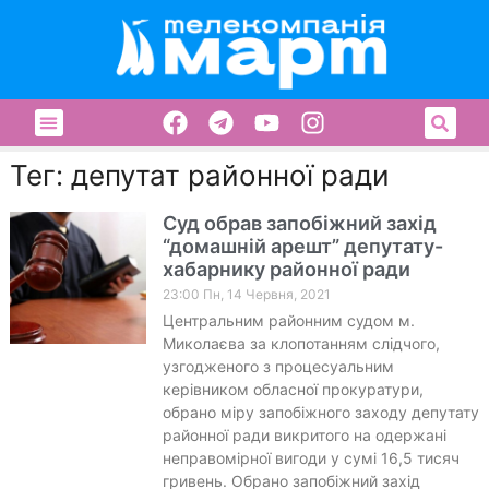
Тег: депутат районної ради
Суд обрав запобіжний захід
“домашній арешт” депутату-
хабарнику районної ради
23:00 Пн, 14 Червня, 2021
Центральним районним судом м.
Миколаєва за клопотанням слідчого,
узгодженого з процесуальним
керівником обласної прокуратури,
обрано міру запобіжного заходу депутату
районної ради викритого на одержані
неправомірної вигоди у сумі 16,5 тисяч
гривень. Обрано запобіжний захід