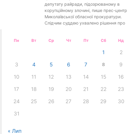
депутату райради, підозрюваному в
корупційному злочині, пише прес-центр
Миколаївської обласної прокуратури.
Слідчим суддею ухвалено рішення про
Пн
Вт
Ср
Чт
Пт
Сб
Нд
1
2
3
4
5
6
7
8
9
10
11
12
13
14
15
16
17
18
19
20
21
22
23
24
25
26
27
28
29
30
31
« Лип