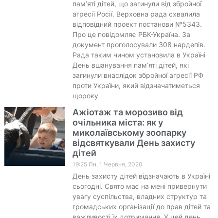
пам’яті дітей, що загинули від збройної
агресії Росії. Верховна рада схвалила
відповідний проект постанови №5343.
Про це повідомляє РБК-Україна. За
документ проголосували 308 нардепів.
Рада таким чином установила в Україні
День вшанування пам’яті дітей, які
загинули внаслідок збройної агресії РФ
проти України, який відзначатиметься
щороку
Ажіотаж та морозиво від
очільника міста: як у
миколаївському зоопарку
відсвяткували День захисту
дітей
19:25 Пн, 1 Червня, 2020
День захисту дітей відзначають в Україні
сьогодні. Свято має на мені привернути
увагу суспільства, владних структур та
громадських організації до прав дітей та
важливості їх дотримання. У цей день