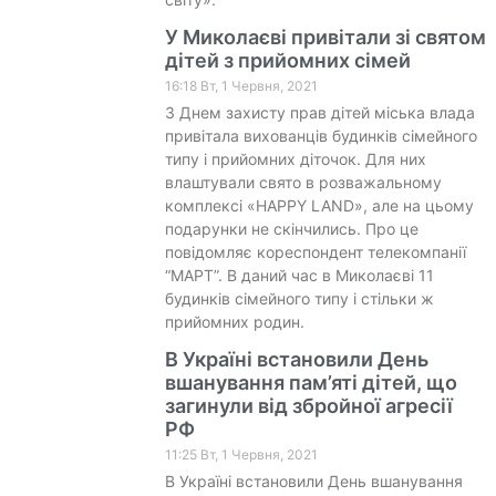
У Миколаєві привітали зі святом
дітей з прийомних сімей
16:18 Вт, 1 Червня, 2021
З Днем захисту прав дітей міська влада
привітала вихованців будинків сімейного
типу і прийомних діточок. Для них
влаштували свято в розважальному
комплексі «HAPPY LAND», але на цьому
подарунки не скінчились. Про це
повідомляє кореспондент телекомпанії
“МАРТ”. В даний час в Миколаєві 11
будинків сімейного типу і стільки ж
прийомних родин.
В Україні встановили День
вшанування пам’яті дітей, що
загинули від збройної агресії
РФ
11:25 Вт, 1 Червня, 2021
В Україні встановили День вшанування