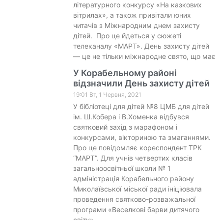
літературного конкурсу «На казкових
вітрилах», а також привітали юних
читачів з Міжнародним днем захисту
дітей. Про це йдеться у сюжеті
телеканалу «МАРТ». День захисту дітей
— це не тільки міжнародне свято, що має
У Корабельному районі
відзначили День захисту дітей
19:01 Вт, 1 Червня, 2021
У бібліотеці для дітей №8 ЦМБ для дітей
ім. Ш.Кобера і В.Хоменка відбувся
святковий захід з марафоном і
конкурсами, вікториною та змаганнями.
Про це повідомляє кореспондент ТРК
“МАРТ”. Для учнів четвертих класів
загальноосвітньої школи № 1
адміністрація Корабельного району
Миколаївської міської ради ініціювала
проведення святково-розважальної
програми «Веселкові барви дитячого
світу».