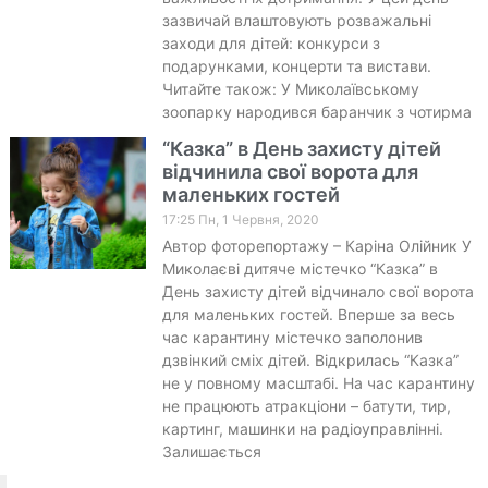
зазвичай влаштовують розважальні
заходи для дітей: конкурси з
подарунками, концерти та вистави.
Читайте також: У Миколаївському
зоопарку народився баранчик з чотирма
“Казка” в День захисту дітей
відчинила свої ворота для
маленьких гостей
17:25 Пн, 1 Червня, 2020
Автор фоторепортажу – Каріна Олійник У
Миколаєві дитяче містечко “Казка” в
День захисту дітей відчинало свої ворота
для маленьких гостей. Вперше за весь
час карантину містечко заполонив
дзвінкий сміх дітей. Відкрилась “Казка”
не у повному масштабі. На час карантину
не працюють атракціони – батути, тир,
картинг, машинки на радіоуправлінні.
Залишається