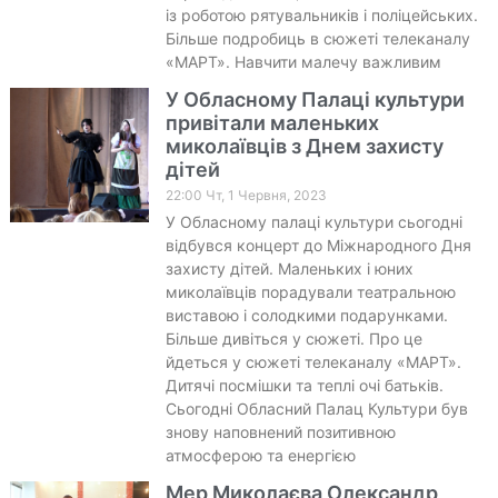
із роботою рятувальників і поліцейських.
Більше подробиць в сюжеті телеканалу
«МАРТ». Навчити малечу важливим
У Обласному Палаці культури
привітали маленьких
миколаївців з Днем захисту
дітей
22:00 Чт, 1 Червня, 2023
У Обласному палаці культури сьогодні
відбувся концерт до Міжнародного Дня
захисту дітей. Маленьких і юних
миколаївців порадували театральною
виставою і солодкими подарунками.
Більше дивіться у сюжеті. Про це
йдеться у сюжеті телеканалу «МАРТ».
Дитячі посмішки та теплі очі батьків.
Сьогодні Обласний Палац Культури був
знову наповнений позитивною
атмосферою та енергією
Мер Миколаєва Олександр