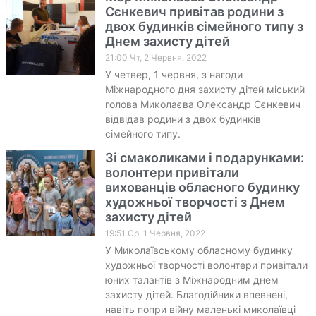
Сєнкевич привітав родини з
двох будинків сімейного типу з
Днем захисту дітей
21:00 Чт, 2 Червня, 2022
У четвер, 1 червня, з нагоди
Міжнародного дня захисту дітей міський
голова Миколаєва Олександр Сєнкевич
відвідав родини з двох будинків
сімейного типу.
Зі смаколиками і подарунками:
волонтери привітали
вихованців обласного будинку
художньої творчості з Днем
захисту дітей
19:51 Ср, 1 Червня, 2022
У Миколаївському обласному будинку
художньої творчості волонтери привітали
юних талантів з Міжнародним днем
захисту дітей. Благодійники впевнені,
навіть попри війну маленькі миколаївці