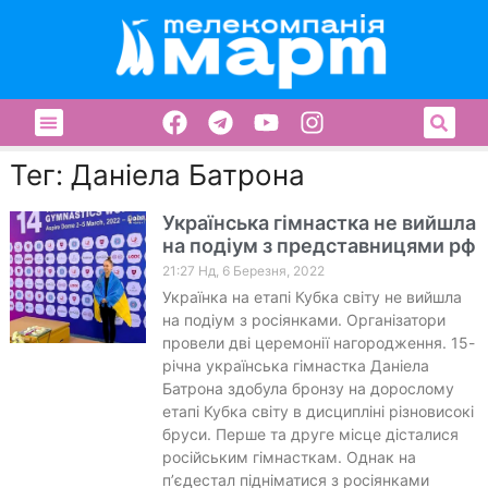
Тег: Даніела Батрона
Українська гімнастка не вийшла
на подіум з представницями рф
21:27 Нд, 6 Березня, 2022
Українка на етапі Кубка світу не вийшла
на подіум з росіянками. Організатори
провели дві церемонії нагородження. 15-
річна українська гімнастка Даніела
Батрона здобула бронзу на дорослому
етапі Кубка світу в дисципліні різновисокі
бруси. Перше та друге місце дісталися
російським гімнасткам. Однак на
пʼєдестал підніматися з росіянками