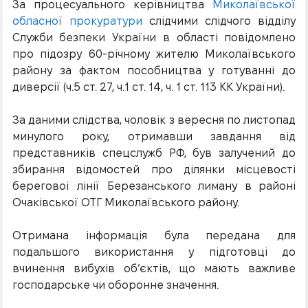
За процесуального керівництва
Миколаївської
обласної прокуратури
слідчими слідчого відділу
Служби безпеки України в області повідомлено
про підозру 60-річному жителю Миколаївського
району за фактом пособництва у готуванні до
диверсії (ч.5 ст. 27, ч.1 ст. 14, ч. 1 ст. 113 КК України).
За даними слідства, чоловік з вересня по листопад
минулого року, отримавши завдання від
представників спецслужб РФ, був залучений до
збирання відомостей про ділянки місцевості
берегової лінії Березанського лиману в районі
Очаківської ОТГ Миколаївського району.
Отримана інформація була передана для
подальшого використання у підготовці до
вчинення вибухів об’єктів, що мають важливе
господарське чи оборонне значення.